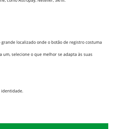
, como Astropay, Neteller, Skrill.
 grande localizado onde o botão de registro costuma
a um, selecione o que melhor se adapta às suas
 identidade.