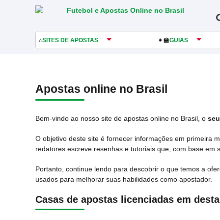
⭐
SITES DE APOSTAS
👩‍🏫
GUIAS
Apostas online no Brasil
Bem-vindo ao nosso site de apostas online no Brasil, o
seu
O objetivo deste site é fornecer informações em primeira 
redatores escreve resenhas e tutoriais que, com base em s
Portanto, continue lendo para descobrir o que temos a ofe
usados para melhorar suas habilidades como apostador.
Casas de apostas licenciadas em desta