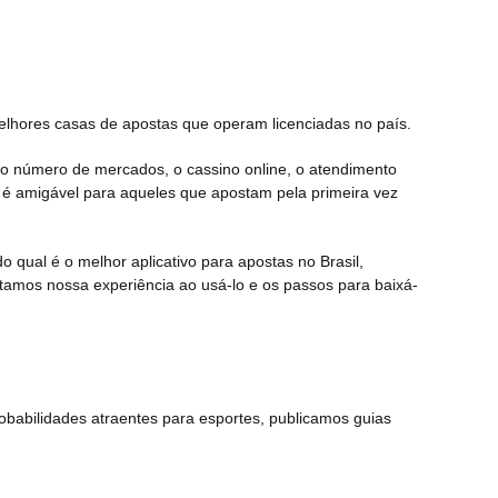
melhores casas de apostas que operam licenciadas no país.
, o número de mercados, o cassino online, o atendimento
 é amigável para aqueles que apostam pela primeira vez
 qual é o melhor aplicativo para apostas no Brasil,
tamos nossa experiência ao usá-lo e os passos para baixá-
obabilidades atraentes para esportes, publicamos guias