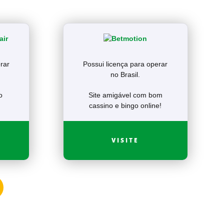
rar
Possui licença para operar
no Brasil.
o
Site amigável com bom
cassino e bingo online!
VISITE