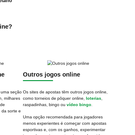
etano
line?
ne
Outros jogos online
m uma seção
Os sites de apostas têm outros jogos online,
m, milhares
como torneios de pôquer online,
loterias
,
 de
raspadinhas, bingo ou
vídeo bingo
.
 da sorte e
Uma opção recomendada para jogadores
menos experientes é começar com apostas
esportivas e, com os ganhos, experimentar