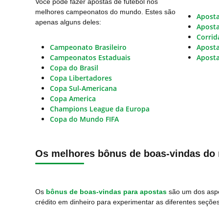
Você pode fazer apostas de futebol nos
melhores campeonatos do mundo. Estes são
Aposta
apenas alguns deles:
Apost
Corrid
Campeonato Brasileiro
Aposta
Campeonatos Estaduais
Aposta
Copa do Brasil
Copa Libertadores
Copa Sul-Americana
Copa America
Champions League da Europa
Copa do Mundo FIFA
Os melhores bônus de boas-vindas do
Os
bônus de boas-vindas para apostas
são um dos aspec
crédito em dinheiro para experimentar as diferentes seções