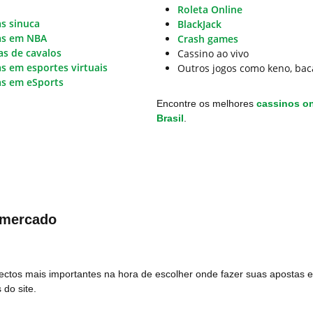
Roleta Online
s sinuca
BlackJack
as em NBA
Crash games
as de cavalos
Cassino ao vivo
s em esportes virtuais
Outros jogos como keno, ba
s em eSports
Encontre os melhores
cassinos on
Brasil
.
 mercado
tos mais importantes na hora de escolher onde fazer suas apostas es
 do site.