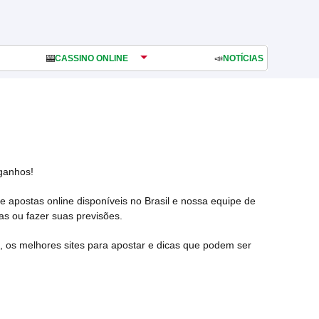
🎰
CASSINO ONLINE
📣
NOTÍCIAS
ganhos!
 apostas online disponíveis no Brasil e nossa equipe de
as ou fazer suas previsões.
l, os melhores sites para apostar e dicas que podem ser