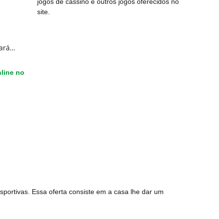
jogos de cassino e outros jogos oferecidos no
site.
cará…
line no
portivas. Essa oferta consiste em a casa lhe dar um