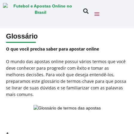
Glossário
O que você precisa saber para apostar online
O
mundo das ap
o
stas online pos
sui
v
á
rios t
erm
os que voc
ê
de
ve
conh
e
cer para
progredir
co
m
ê
xito
e
tomar as
me
lh
ores decis
ões
. Para
voc
ê que
deseja entendê-los,
preparamos
este gloss
á
rio de
termos-chave
para que
possa
se livrar de suas dúvidas e
s
e familiari
zar
co
m
as pala
v
ras
m
ais
comuns.
A