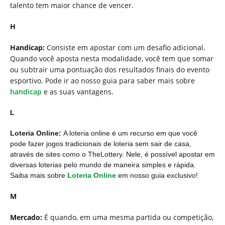
talento t
em
maior chance de vencer
.
H
Handicap:
Consiste em apostar com um desafio adicional.
Quando você aposta nesta modalidade, você tem que somar
ou subtrair uma pontuação dos resultados finais do evento
esportivo. Pode ir ao nosso guia para saber mais sobre
handicap
e as suas vantagens.
L
Loteria Online:
A loteria online é um recurso em que você
pode fazer jogos tradicionais de loteria sem sair de casa,
através de sites como o TheLottery. Nele, é possível apostar em
diversas loterias pelo mundo de maneira simples e rápida.
Saiba mais sobre
Loteria Online
em nosso guia exclusivo!
M
Mercado:
É
q
uando,
em uma
m
e
sm
a
partid
a
ou competi
ção,