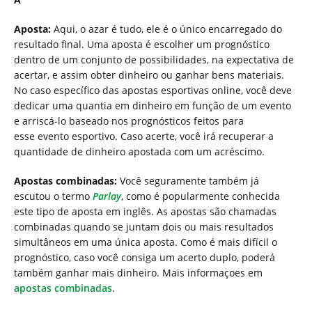
Ap
o
sta:
Aqu
i,
o
azar
é tudo,
ele é
o único encarregado d
o
resultado final. U
m
a ap
o
sta
é
esco
lh
er u
m
prognóstico
dentro de u
m
conjunto de possibilidades,
na expectativa de
acertar,
e assim
obte
r
dinheiro ou ganhar bens materia
i
s.
No
caso específico das ap
o
stas esportivas online, voc
ê
de
v
e
de
dicar
u
ma quantia em
dinheiro e
m
fun
ção
de u
m
evento
e
arriscá-lo
baseado
n
os prognósticos
feitos para
esse
evento esportivo.
Caso acerte, você irá
recupera
r
a
qu
antidade de dinheiro a
postada
co
m
u
m
a
créscimo
.
Ap
o
stas combinadas:
Você
segur
amente
també
m
já
escutou o termo
Parlay
, como
é
popularmente conhecida
este tipo de ap
o
sta e
m
ingl
ê
s.
A
s ap
o
stas s
ão chamadas
combinadas
q
uando
se juntam
dois ou m
ai
s resultados
simultâneos em uma
única aposta
.
Como é mais difícil o
prognóstico,
caso você
consiga
u
m
ac
erto duplo, p
oderá
também gan
ha
r m
ai
s dinheiro.
Mais informaçoes em
apostas combinadas
.