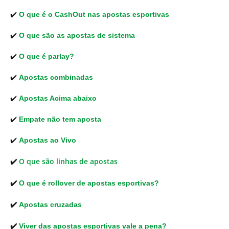
✔️
O que é o CashOut nas apostas esportivas
✔️
O que são as apostas de sistema
✔️
O que é parlay?
✔️
Apostas combinadas
✔️
Apostas Acima abaixo
✔️
Empate não tem aposta
✔️
Apostas ao Vivo
✔️
O que são
linhas de apostas
✔️
O que é rollover de apostas esportivas?
✔️
Apostas cruzadas
✔️
Viver das apostas esportivas vale a pena?