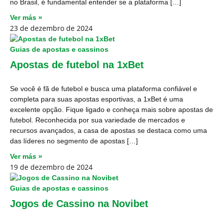
no Brasil, é fundamental entender se a plataforma […]
Ver más »
23 de dezembro de 2024
Guias de apostas e cassinos
Apostas de futebol na 1xBet
Se você é fã de futebol e busca uma plataforma confiável e
completa para suas apostas esportivas, a 1xBet é uma
excelente opção. Fique ligado e conheça mais sobre apostas de
futebol. Reconhecida por sua variedade de mercados e
recursos avançados, a casa de apostas se destaca como uma
das líderes no segmento de apostas […]
Ver más »
19 de dezembro de 2024
Guias de apostas e cassinos
Jogos de Cassino na Novibet