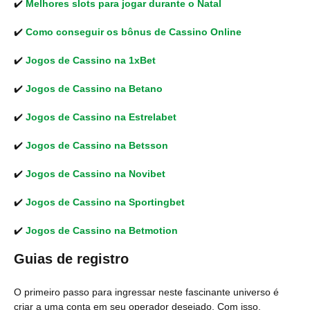
✔️
Melhores slots para jogar durante o Natal
✔️
Como conseguir os bônus de Cassino Online
✔️
Jogos de Cassino na 1xBet
✔️
Jogos de Cassino na Betano
✔️
Jogos de Cassino na Estrelabet
✔️
Jogos de Cassino na Betsson
✔️
Jogos de Cassino na Novibet
✔️
Jogos de Cassino na Sportingbet
✔️
Jogos de Cassino na Betmotion
Guias de registro
O primeiro passo para ingressar neste fascinante universo é
criar a uma conta em seu operador desejado. Com isso,