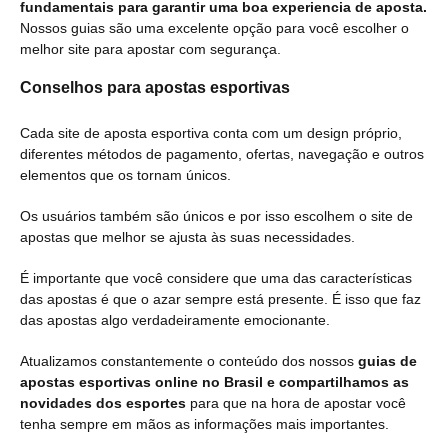
fundamentais para garantir uma boa experiencia de aposta.
Nossos guias são uma excelente opção para você escolher o
melhor site para apostar com segurança.
Conselhos para apostas esportivas
Cada site de aposta esportiva conta com um design próprio,
diferentes métodos de pagamento, ofertas, navegação e outros
elementos que os tornam únicos.
Os usuários também são únicos e por isso escolhem o site de
apostas que melhor se ajusta às suas necessidades.
É importante que você considere que uma das características
das apostas é que o azar sempre está presente. É isso que faz
das apostas algo verdadeiramente emocionante.
Atualizamos constantemente o conteúdo dos nossos
guias de
apostas esportivas online no Brasil e compartilhamos as
novidades dos esportes
para que na hora de apostar você
tenha sempre em mãos as informações mais importantes.