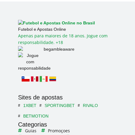
Futebol e Apostas Online
Apenas para maiores de 18 anos. Jogue com
responsabilidade. +18
Sites de apostas
1XBET
SPORTINGBET
RIVALO
BETMOTION
Categorias
Guias
Promoçoes