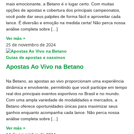
mais emocionante, a Betano é o lugar certo. Com muitas
opções de apostas e cobertura dos principais campeonatos,
você pode dar seus palpites de forma fácil e aproveitar cada
lance. É diversão e emoção na medida certa! Não perca nossa
análise completa sobre […]
Ver más »
25 de novembro de 2024
Guias de apostas e cassinos
Apostas Ao Vivo na Betano
Na Betano, as apostas ao vivo proporcionam uma experiência
dinâmica e envolvente, permitindo que você participe em tempo
real dos principais eventos esportivos no Brasil e no mundo.
Com uma ampla variedade de modalidades e mercados, a
Betano oferece oportunidades únicas para maximizar seus
ganhos enquanto acompanha cada lance. Não perca nossa
análise completa sobre […]
Ver más »