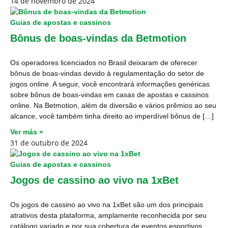
14 de novembro de 2024
Guias de apostas e cassinos
Bônus de boas-vindas da Betmotion
Os operadores licenciados no Brasil deixaram de oferecer
bônus de boas-vindas devido à regulamentação do setor de
jogos online. A seguir, você encontrará informações genéricas
sobre bônus de boas-vindas em casas de apostas e cassinos
online. Na Betmotion, além de diversão e vários prêmios ao seu
alcance, você também tinha direito ao imperdível bônus de […]
Ver más »
31 de outubro de 2024
Guias de apostas e cassinos
Jogos de cassino ao vivo na 1xBet
Os jogos de cassino ao vivo na 1xBet são um dos principais
atrativos desta plataforma, amplamente reconhecida por seu
catálogo variado e por sua cobertura de eventos esportivos