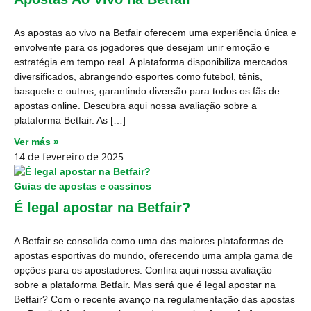
As apostas ao vivo na Betfair oferecem uma experiência única e
envolvente para os jogadores que desejam unir emoção e
estratégia em tempo real. A plataforma disponibiliza mercados
diversificados, abrangendo esportes como futebol, tênis,
basquete e outros, garantindo diversão para todos os fãs de
apostas online. Descubra aqui nossa avaliação sobre a
plataforma Betfair. As […]
Ver más »
14 de fevereiro de 2025
Guias de apostas e cassinos
É legal apostar na Betfair?
A Betfair se consolida como uma das maiores plataformas de
apostas esportivas do mundo, oferecendo uma ampla gama de
opções para os apostadores. Confira aqui nossa avaliação
sobre a plataforma Betfair. Mas será que é legal apostar na
Betfair? Com o recente avanço na regulamentação das apostas