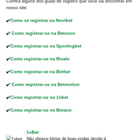
Confira alguns dos guias de registro que você vai encontrar em
nosso site:
✔️
Como se registrar na Novibet
✔️
Como registrar-se na Betsson
✔️
Como registrar-se na Sportingbet
✔️
Como registrar-se na Rivalo
✔️
Como registrar-se na Betfair
✔️
Como registrar-se na Betmotion
✔️
Como registrar-se na 1xbet
✔️
Como registrar-se na Betano
1xBet
Não oferece bônus de boas-vindas devido à