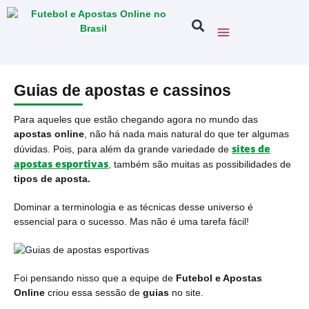
Guias de apostas e cassinos
Para aqueles que estão chegando agora no mundo das
apostas online
, não há nada mais natural do que ter algumas
sites de
dúvidas. Pois, para além da grande variedade de
apostas esportivas
, também são muitas as possibilidades de
tipos de aposta.
Dominar a terminologia e as técnicas desse universo é
essencial para o sucesso. Mas não é uma tarefa fácil!
Foi pensando nisso que a equipe de
Futebol e Apostas
Online
criou essa sessão de
guias
no site.