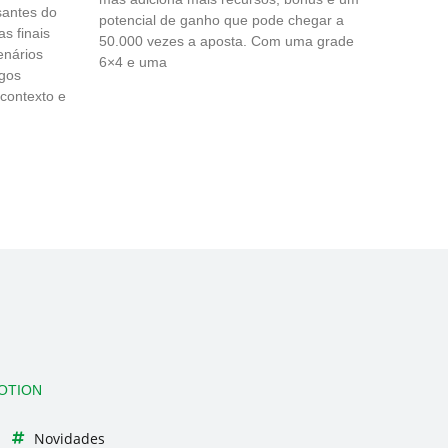
santes do
potencial de ganho que pode chegar a
s finais
50.000 vezes a aposta. Com uma grade
enários
6×4 e uma
ogos
 contexto e
OTION
Novidades