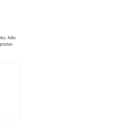
aku. Não
apostas