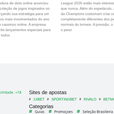
dora de slots online anunciou
League 2026 estão mais interes
oleção de jogos inspirados no
que nunca. Além do espetáculo, a
orçando sua estratégia para um
da Champions costumam criar c
dos mais movimentados do ano
completamente diferentes dos j
e cassinos online. A empresa
normais do torneio. A pressão, o
rês lançamentos especiais para
o peso
 todos
Sites de apostas
ilidade. +18
1XBET
SPORTINGBET
RIVALO
BETM
Categorias
Guias
Promoçoes
Seleção Brasileira