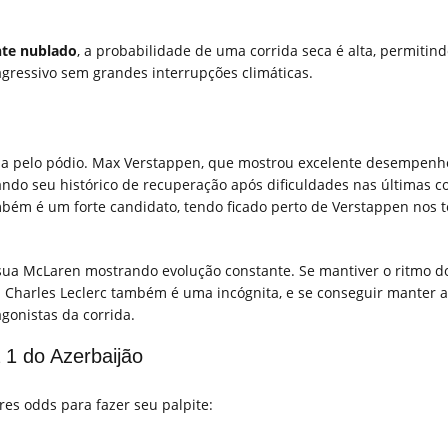
nte nublado
, a probabilidade de uma corrida seca é alta, permitin
gressivo sem grandes interrupções climáticas.
da pelo pódio. Max Verstappen, que mostrou excelente desempenh
rando seu histórico de recuperação após dificuldades nas últimas co
mbém é um forte candidato, tendo ficado perto de Verstappen nos
sua McLaren mostrando evolução constante. Se mantiver o ritmo do
 Charles Leclerc também é uma incógnita, e se conseguir manter a
gonistas da corrida.
 1 do Azerbaijão
es odds para fazer seu palpite: