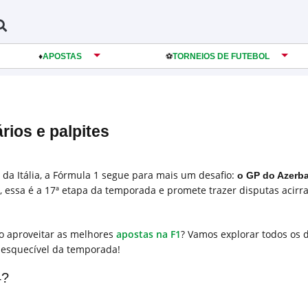
♦️
APOSTAS
️⚽️
TORNEIOS DE FUTEBOL
rios e palpites
 da Itália, a Fórmula 1 segue para mais um desafio:
o GP do Azerba
u, essa é a 17ª etapa da temporada e promete trazer disputas acirr
o aproveitar as melhores
apostas na F1
? Vamos explorar todos os 
nesquecível da temporada!
4?