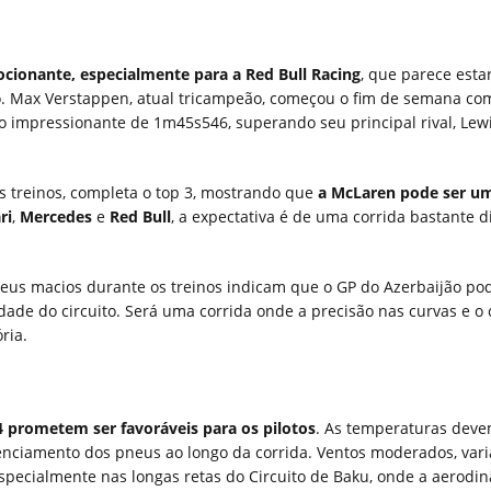
ionante, especialmente para a Red Bull Racing
, que parece esta
. Max Verstappen, atual tricampeão, começou o fim de semana co
po impressionante de 1m45s546, superando seu principal rival, Lew
s treinos, completa o top 3, mostrando que
a McLaren pode ser um
ri
,
Mercedes
e
Red Bull
, a expectativa é de uma corrida bastante 
eus macios durante os treinos indicam que o GP do Azerbaijão po
dade do circuito. Será uma corrida onde a precisão nas curvas e o 
ria.
4 prometem ser favoráveis para os pilotos
. As temperaturas dev
erenciamento dos pneus ao longo da corrida. Ventos moderados, var
especialmente nas longas retas do Circuito de Baku, onde a aerodi