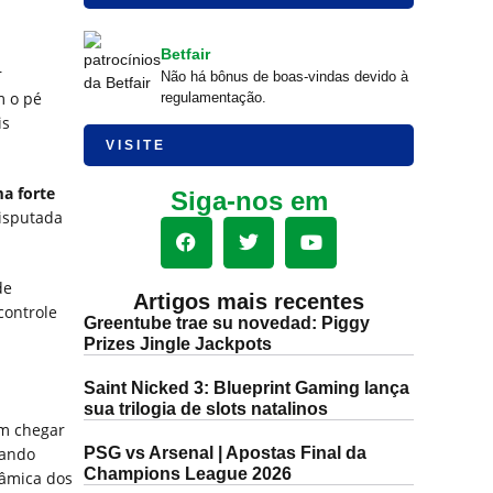
Betfair
r
Não há bônus de boas-vindas devido à
m o pé
regulamentação.
is
VISITE
a forte
Siga-nos em
disputada
de
Artigos mais recentes
controle
Greentube trae su novedad: Piggy
Prizes Jingle Jackpots
Saint Nicked 3: Blueprint Gaming lança
sua trilogia de slots natalinos
em chegar
PSG vs Arsenal | Apostas Final da
iando
Champions League 2026
nâmica dos