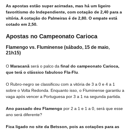
As apostas estão super acirradas, mas há um ligeiro
favoritismo do Independiente, com cotação de 2,40 para a
vitória. A cotação do Palmeiras é de 2,80. O empate está
cotado em 2,50.
Apostas no Campeonato Carioca
Flamengo vs. Fluminense (sábado, 15 de maio,
21h15)
O
Maracanã
será o palco da
final do campeonato Carioca,
que terá o clássico fabuloso Fla-Flu
.
O Rubro-negro se classificou com a vitória de 3 a 0 e 4 a 1
sobre o Volta Redonda. Enquanto isso, o Fluminense garantiu a
vaga após vencer a Portuguesa por 3 a 1 na segunda partida.
Ano passado deu Flamengo
por 2 a 1 e 1 a 0, será que esse
ano será diferente?
Fica ligado no site da Betsson, pois as cotações para as