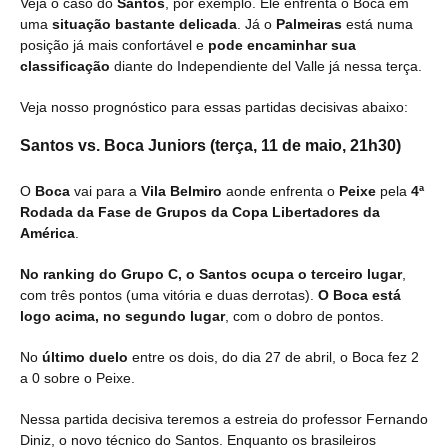
Veja o caso do
Santos
, por exemplo. Ele enfrenta o Boca em
uma
situação bastante delicada
. Já o
Palmeiras
está numa
posição já mais confortável e
pode encaminhar sua
classificação
diante do Independiente del Valle já nessa terça.
Veja nosso prognóstico para essas partidas decisivas abaixo:
Santos vs. Boca Juniors
(terça, 11 de maio, 21h30)
O
Boca
vai para a
Vila Belmiro
aonde enfrenta o
Peixe
pela
4ª
Rodada da Fase de Grupos da Copa Libertadores da
América
.
No ranking do Grupo C, o Santos ocupa o terceiro lugar
,
com três pontos (uma vitória e duas derrotas).
O Boca está
logo acima, no segundo lugar
, com o dobro de pontos.
No
último duelo
entre os dois, do dia 27 de abril, o Boca fez 2
a 0 sobre o Peixe.
Nessa partida decisiva teremos a estreia do professor Fernando
Diniz, o novo técnico do Santos. Enquanto os brasileiros