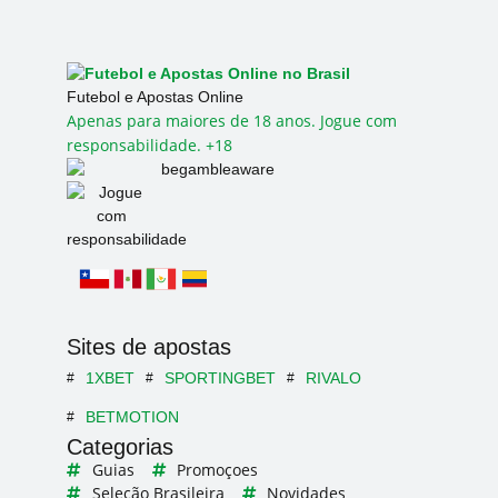
Futebol e Apostas Online
Apenas para maiores de 18 anos. Jogue com
responsabilidade. +18
Sites de apostas
1XBET
SPORTINGBET
RIVALO
BETMOTION
Categorias
Guias
Promoçoes
Seleção Brasileira
Novidades