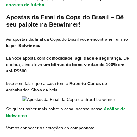
apostas de futebol
.
Apostas da Final da Copa do Brasil – Dê
seu palpite na Betwinner!
As apostas da final da Copa do Brasil você encontra em um só
lugar:
Betwinner.
Lá você aposta com
comodidade, agilidade e segurança.
De
quebra, ainda leva
um bônus de boas-vindas de 100% em
até R$500.
Isso sem falar que a casa tem o
Roberto Carlos
de
embaixador. Show de bola!
Se quiser saber mais sobre a casa, acesse nossa
Análise de
Betwinner
.
Vamos conhecer as cotações do campeonato.