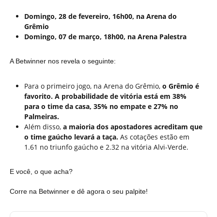
Domingo, 28 de fevereiro, 16h00, na Arena do
Grêmio
Domingo, 07 de março, 18h00, na Arena Palestra
A Betwinner nos revela o seguinte:
Para o primeiro jogo, na Arena do Grêmio,
o Grêmio é
favorito.
A probabilidade de vitória está em 38%
para o time da casa, 35% no empate e 27% no
Palmeiras.
Além disso,
a maioria dos apostadores acreditam que
o time gaúcho levará a taça.
As cotações estão em
1.61 no triunfo gaúcho e 2.32 na vitória Alvi-Verde.
E você, o que acha?
Corre na Betwinner e dê agora o seu palpite!