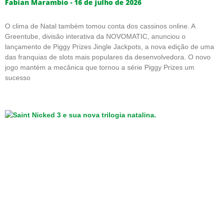
Fabian Marambio
16 de julho de 2026
O clima de Natal também tomou conta dos cassinos online. A
Greentube, divisão interativa da NOVOMATIC, anunciou o
lançamento de Piggy Prizes Jingle Jackpots, a nova edição de uma
das franquias de slots mais populares da desenvolvedora. O novo
jogo mantém a mecânica que tornou a série Piggy Prizes um
sucesso