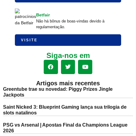
Betfair
Não há bônus de boas-vindas devido à
regulamentação.
VISITE
Siga-nos em
Artigos mais recentes
Greentube trae su novedad: Piggy Prizes Jingle
Jackpots
Saint Nicked 3: Blueprint Gaming lança sua trilogia de
slots natalinos
PSG vs Arsenal | Apostas Final da Champions League
2026