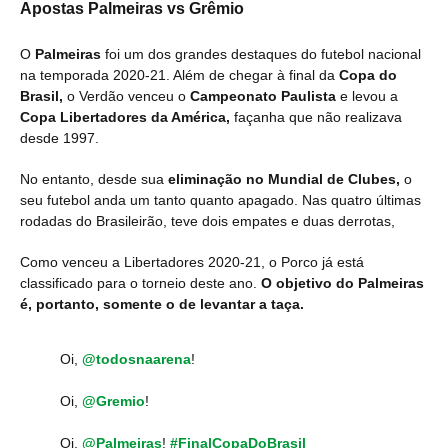
Apostas Palmeiras vs Grêmio
O
Palmeiras
foi um dos grandes destaques do futebol nacional
na temporada 2020-21. Além de chegar à final da
Copa do
Brasil,
o Verdão venceu o
Campeonato Paulista
e levou a
Copa Libertadores da América,
façanha que não realizava
desde 1997.
No entanto, desde sua
eliminação no Mundial de Clubes,
o
seu futebol anda um tanto quanto apagado. Nas quatro últimas
rodadas do Brasileirão, teve dois empates e duas derrotas,
Como venceu a Libertadores 2020-21, o Porco já está
classificado para o torneio deste ano.
O objetivo do Palmeiras
é, portanto, somente o de levantar a taça.
Oi,
@todosnaarena
!
Oi,
@Gremio
!
Oi,
@Palmeiras
!
#FinalCopaDoBrasil