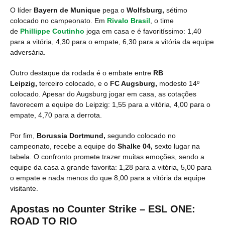
O líder
Bayern de Munique
pega o
Wolfsburg,
sétimo
colocado no campeonato. Em
Rivalo Brasil
, o time
de
Phillippe Coutinho
joga em casa e é favoritíssimo: 1,40
para a vitória, 4,30 para o empate, 6,30 para a vitória da equipe
adversária.
Outro destaque da rodada é o embate entre
RB
Leipzig,
terceiro colocado, e o
FC Augsburg,
modesto 14º
colocado. Apesar do Augsburg jogar em casa, as cotações
favorecem a equipe do Leipzig: 1,55 para a vitória, 4,00 para o
empate, 4,70 para a derrota.
Por fim,
Borussia Dortmund,
segundo colocado no
campeonato, recebe a equipe do
Shalke 04,
sexto lugar na
tabela. O confronto promete trazer muitas emoções, sendo a
equipe da casa a grande favorita: 1,28 para a vitória, 5,00 para
o empate e nada menos do que 8,00 para a vitória da equipe
visitante.
Apostas no Counter Strike – ESL ONE:
ROAD TO RIO