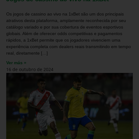
Os jogos de cassino ao vivo na 1xBet são um dos principais
atrativos desta plataforma, amplamente reconhecida por seu
catálogo variado e por sua cobertura de eventos esportivos
globais. Além de oferecer odds competitivas e pagamentos
rápidos, a 1xBet permite que os jogadores vivenciem uma
experiência completa com dealers reais transmitindo em tempo
real, diretamente […]
Ver más »
16 de outubro de 2024