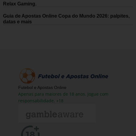
Relax Gaming.
Guia de Apostas Online Copa do Mundo 2026: palpites,
datas e mais
Futebol e Apostas Online
Apenas para maiores de 18 anos. Jogue com
responsabilidade. +18