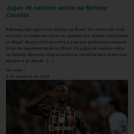
Jogos de cassino online na Betway
Cassino
A Betway não opera com licença no Brasil. Em nosso site você
encontra as melhores casas de apostas que operam licenciadas
no Brasil. Abaixo você encontra o post que publicamos antes do
início da regulamentação no Brasil. Os jogos de cassino online
na Betway oferecem uma experiência completa para quem quer
apostar e se divertir. […]
Ver más »
4 de outubro de 2024