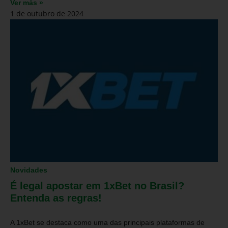
Ver más »
1 de outubro de 2024
Novidades
É legal apostar em 1xBet no Brasil?
Entenda as regras!
A 1xBet se destaca como uma das principais plataformas de