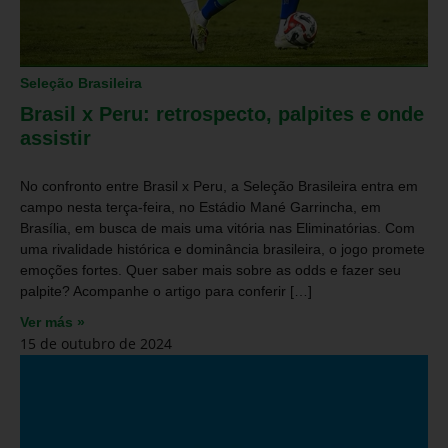
Seleção Brasileira
Brasil x Peru: retrospecto, palpites e onde
assistir
No confronto entre Brasil x Peru, a Seleção Brasileira entra em
campo nesta terça-feira, no Estádio Mané Garrincha, em
Brasília, em busca de mais uma vitória nas Eliminatórias. Com
uma rivalidade histórica e dominância brasileira, o jogo promete
emoções fortes. Quer saber mais sobre as odds e fazer seu
palpite? Acompanhe o artigo para conferir […]
Ver más »
15 de outubro de 2024