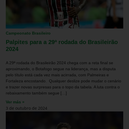
Campeonato Brasileiro
Palpites para a 29ª rodada do Brasileirão
2024
A 29ª rodada do Brasileirão 2024 chega com a reta final se
aproximando, o Botafogo segue na liderança, mas a disputa
pelo título está cada vez mais acirrada, com Palmeiras e
Fortaleza encostando. Qualquer deslize pode mudar o cenário
e trazer novas surpresas para o topo da tabela. A luta contra o
rebaixamento também segue […]
Ver más »
3 de outubro de 2024