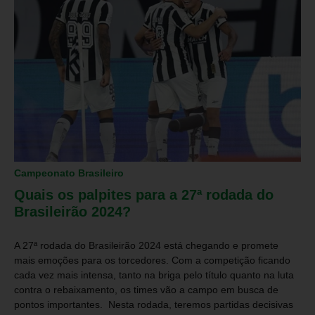
Campeonato Brasileiro
Quais os palpites para a 27ª rodada do
Brasileirão 2024?
A 27ª rodada do Brasileirão 2024 está chegando e promete
mais emoções para os torcedores. Com a competição ficando
cada vez mais intensa, tanto na briga pelo título quanto na luta
contra o rebaixamento, os times vão a campo em busca de
pontos importantes. Nesta rodada, teremos partidas decisivas