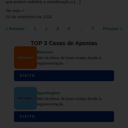
que podem redefinir a classificação e […]
Ver más »
20 de setembro de 2024
2
…
« Anterior
1
3
4
7
Próximo »
TOP 3 Casas de Apostas
Betsson
Não há bônus de boas-vindas devido à
regulamentação.
VISITE
Sportingbet
Não há bônus de boas-vindas devido à
regulamentação.
VISITE