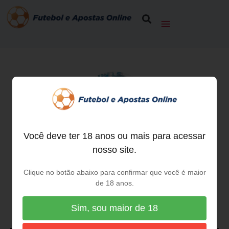
Você deve ter 18 anos ou mais para acessar
nosso site.
Luiza Palhares
Clique no botão abaixo para confirmar que você é maior
de 18 anos.
Luiza é redatora e estrategista de conteúdo há mais de 5
anos. Conta com experiência em redação SEO,
Sim, sou maior de 18
ghostwriting, copywriting e marketing de conteúdo.