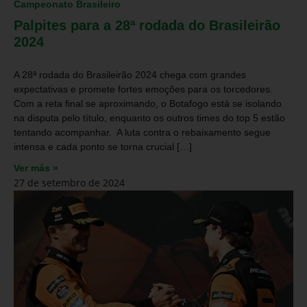
Campeonato Brasileiro
Palpites para a 28ª rodada do Brasileirão
2024
A 28ª rodada do Brasileirão 2024 chega com grandes
expectativas e promete fortes emoções para os torcedores.
Com a reta final se aproximando, o Botafogo está se isolando
na disputa pelo título, enquanto os outros times do top 5 estão
tentando acompanhar. A luta contra o rebaixamento segue
intensa e cada ponto se torna crucial […]
Ver más »
27 de setembro de 2024