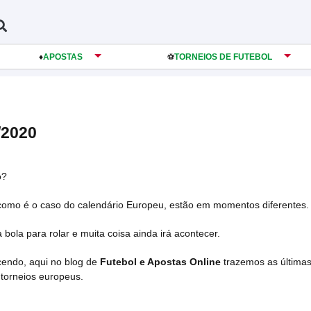
♦️
APOSTAS
️⚽️
TORNEIOS DE FUTEBOL
/2020
o?
como é o caso do calendário Europeu, estão em momentos diferentes.
ola para rolar e muita coisa ainda irá acontecer.
cendo, aqui no blog de
Futebol e Apostas Online
trazemos as última
 torneios europeus.