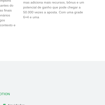
ampions
mas adiciona mais recursos, bônus e um
santes do
potencial de ganho que pode chegar a
s finais
50.000 vezes a aposta. Com uma grade
enários
6×4 e uma
ogos
 contexto e
OTION