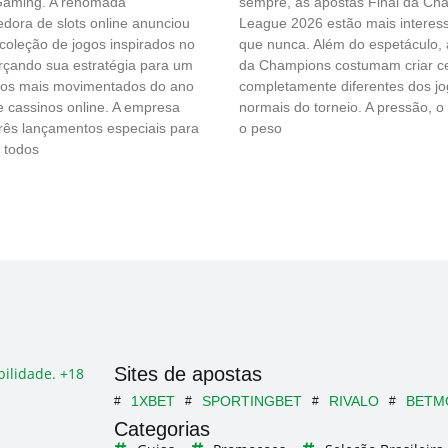
 Gaming. A renomada
sempre, as apostas Final da Ch
dora de slots online anunciou
League 2026 estão mais interes
oleção de jogos inspirados no
que nunca. Além do espetáculo, a
orçando sua estratégia para um
da Champions costumam criar c
dos mais movimentados do ano
completamente diferentes dos j
e cassinos online. A empresa
normais do torneio. A pressão, o
rês lançamentos especiais para
o peso
 todos
Sites de apostas
ilidade. +18
1XBET
SPORTINGBET
RIVALO
BETM
Categorias