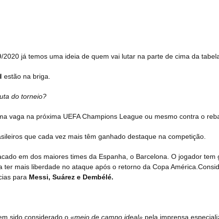
2020 já temos uma ideia de quem vai lutar na parte de cima da tabel
d
estão na briga.
uta do torneio?
r uma vaga na próxima UEFA Champions League ou mesmo contra o reb
ileiros que cada vez mais têm ganhado destaque na competição.
tacado em dos maiores times da Espanha, o Barcelona. O jogador tem
a ter mais liberdade no ataque após o retorno da Copa América.Consi
ncias para
Messi, Suárez e Dembélé.
tem sido considerado o
«meio de campo ideal»
pela imprensa especiali