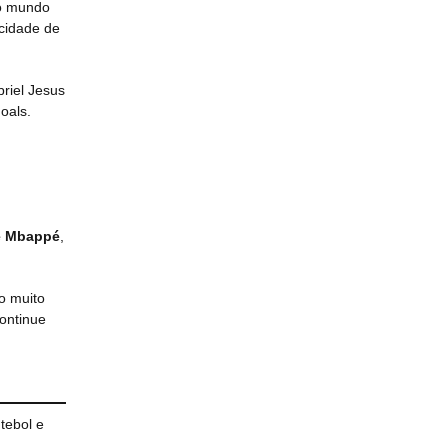
do mundo
cidade de
riel Jesus
oals.
 e Mbappé
,
o muito
continue
tebol e