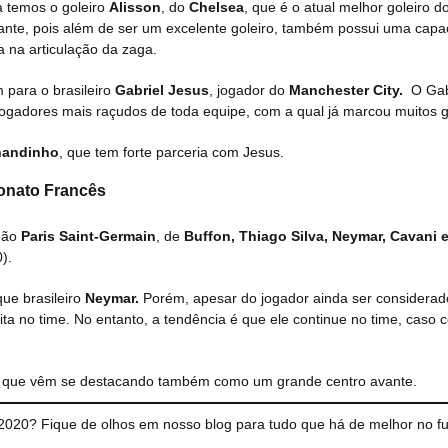
a temos o goleiro
Alisson
, do
Chelsea
, que é o atual melhor goleiro 
tante, pois além de ser um excelente goleiro, também possui uma capa
a na articulação da zaga.
para o brasileiro
Gabriel Jesus
, jogador do
Manchester City.
O Gab
ogadores mais raçudos de toda equipe, com a qual já marcou muitos g
nandinho
, que tem forte parceria com Jesus.
eonato Francês
peão
Paris Saint-Germain
, de
Buffon, Thiago Silva, Neymar, Cavani
).
ue brasileiro
Neymar.
Porém, apesar do jogador ainda ser considerad
a no time. No entanto, a tendência é que ele continue no time, caso 
que vêm se destacando também como um grande centro avante.
2020? Fique de olhos em nosso blog para tudo que há de melhor no fu