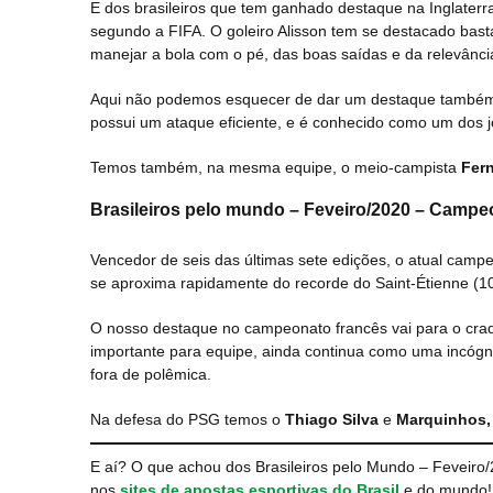
E dos brasileiros que tem ganhado destaque na Inglaterr
segundo a FIFA. O goleiro Alisson tem se destacado bas
manejar a bola com o pé, das boas saídas e da relevânci
Aqui não podemos esquecer de dar um destaque também 
possui um ataque eficiente, e é conhecido como um dos j
Temos também, na mesma equipe, o meio-campista
Fer
Brasileiros pelo mundo – Feveiro/2020 – Camp
Vencedor de seis das últimas sete edições, o atual cam
se aproxima rapidamente do recorde do Saint-Étienne (10
O nosso destaque no campeonato francês vai para o craq
importante para equipe, ainda continua como uma incógnit
fora de polêmica.
Na defesa do PSG temos o
Thiago Silva
e
Marquinhos,
E aí? O que achou dos Brasileiros pelo Mundo – Feveiro/
nos
sites de apostas esportivas do Brasil
e do mundo!