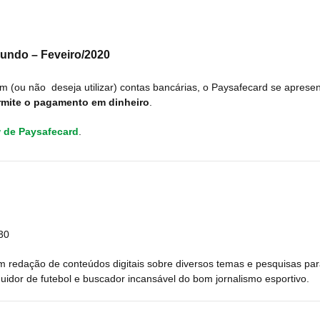
 mundo
– Feveiro/2020
em (ou não deseja utilizar) contas bancárias, o Paysafecard se apres
rmite o pagamento em dinheiro
.
w de Paysafecard
.
30
m redação de conteúdos digitais sobre diversos temas e pesquisas pa
uidor de futebol e buscador incansável do bom jornalismo esportivo.