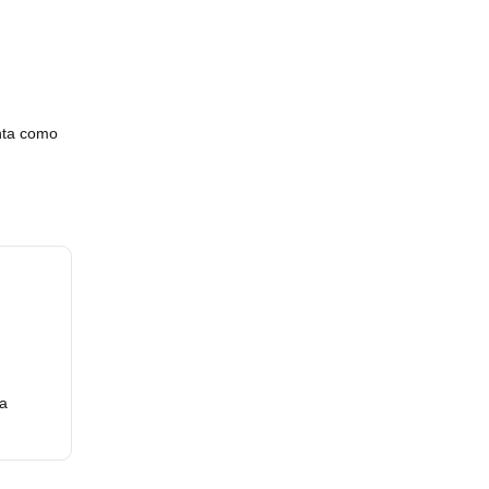
enta como
ra