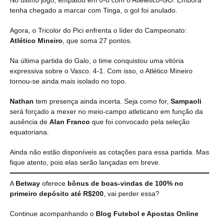
No último jogo, empatou em 0-0 com o Atlélético-GO. Embora
tenha chegado a marcar com Tinga, o gol foi anulado.
Agora, o Tricolor do Pici enfrenta o líder do Campeonato:
Atlético Mineiro
, que soma 27 pontos.
Na última partida do Galo, o time conquistou uma vitória
expressiva sobre o Vasco. 4-1. Com isso, o Atlético Mineiro
tornou-se ainda mais isolado no topo.
Nathan
tem presença ainda incerta. Seja como for,
Sampaoli
será forçado a mexer no meio-campo atleticano em função da
ausência de
Alan Franco
que foi convocado pela seleção
equatoriana.
Ainda não estão disponíveis as cotações para essa partida. Mas
fique atento, pois elas serão lançadas em breve.
A
Betway
oferece
bônus de boas-vindas de 100% no
primeiro depósito até R$200
, vai perder essa?
Continue acompanhando o
Blog Futebol e Apostas Online