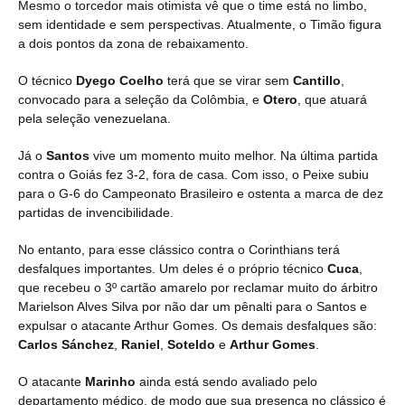
Mesmo o torcedor mais otimista vê que o time está no limbo,
sem identidade e sem perspectivas. Atualmente, o Timão figura
a dois pontos da zona de rebaixamento.
O técnico
Dyego Coelho
terá que se virar sem
Cantillo
,
convocado para a seleção da Colômbia, e
Otero
, que atuará
pela seleção venezuelana.
Já o
Santos
vive um momento muito melhor. Na última partida
contra o Goiás fez 3-2, fora de casa. Com isso, o Peixe subiu
para o G-6 do Campeonato Brasileiro e ostenta a marca de dez
partidas de invencibilidade.
No entanto, para esse clássico contra o Corinthians terá
desfalques importantes. Um deles é o próprio técnico
Cuca
,
que recebeu o 3º cartão amarelo por reclamar muito do árbitro
Marielson Alves Silva por não dar um pênalti para o Santos e
expulsar o atacante Arthur Gomes. Os demais desfalques são:
Carlos Sánchez
,
Raniel
,
Soteldo
e
Arthur Gomes
.
O atacante
Marinho
ainda está sendo avaliado pelo
departamento médico, de modo que sua presença no clássico é