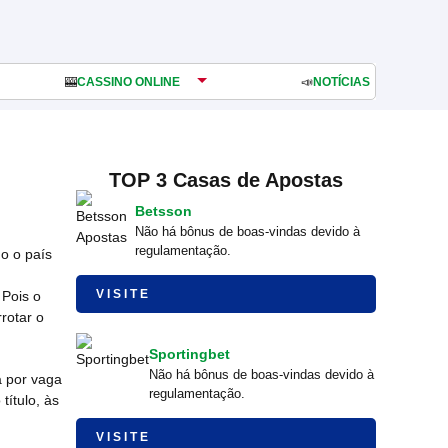
🎰
CASSINO ONLINE
📣
NOTÍCIAS
TOP 3 Casas de Apostas
Betsson
Não há bônus de boas-vindas devido à
regulamentação.
do o país
VISITE
 Pois o
rotar o
Sportingbet
Não há bônus de boas-vindas devido à
a por vaga
regulamentação.
título, às
VISITE