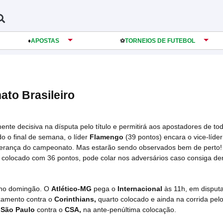
♦️
APOSTAS
️⚽️
TORNEIOS DE FUTEBOL
to Brasileiro
nte decisiva na dísputa pelo título e permitirá aos apostadores de to
o o final de semana, o líder
Flamengo
(39 pontos) encara o vice-líder
iderança do campeonato. Mas estarão sendo observados bem de perto!
colocado com 36 pontos, pode colar nos adversários caso consiga der
 no domingão. O
Atlético-MG
pega o
Internacional
às 11h, em disput
ixamento contra o
Corinthians,
quarto colocado e ainda na corrida pelo 
o
São Paulo
contra o
CSA,
na ante-penúltima colocação.