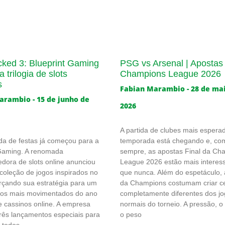
cked 3: Blueprint Gaming
PSG vs Arsenal | Apostas 
 trilogia de slots
Champions League 2026
s
Fabian Marambio
28 de ma
Marambio
15 de junho de
2026
A partida de clubes mais espera
a de festas já começou para a
temporada está chegando e, co
 Gaming. A renomada
sempre, as apostas Final da Ch
dora de slots online anunciou
League 2026 estão mais interes
oleção de jogos inspirados no
que nunca. Além do espetáculo, a
orçando sua estratégia para um
da Champions costumam criar c
dos mais movimentados do ano
completamente diferentes dos j
e cassinos online. A empresa
normais do torneio. A pressão, o
rês lançamentos especiais para
o peso