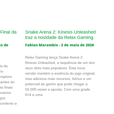
Final da
Snake Arena 2: Kinesis Unleashed
traz a novidade da Relax Gaming.
io de
Fabian Marambio
2 de maio de 2026
Relax Gaming lança Snake Arena 2:
Kinesis Unleashed, a sequência de um dos
da da
seus slots mais populares. Esta nova
mo
versão mantém a essência do jogo original,
ampions
mas adiciona mais recursos, bônus e um
santes do
potencial de ganho que pode chegar a
s finais
50.000 vezes a aposta. Com uma grade
enários
6×4 e uma
ogos
 contexto e