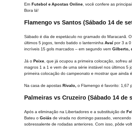
Em
Futebol e Apostas Online
, você confere as princip
Bora lá!
Flamengo vs Santos (Sábado 14 de se
Sábado é dia de espetáculo no gramado do Maracanã. O 
últimos 5 jogos, tendo batido o lanterninha
Avaí
por 3 a 
incríveis 15 gols marcados – em segundo vem
Gilberto,
Já o
Peixe
, que já ocupou a primeira colocação, sofreu
magros 1 a 1 e vem de uma série instável nos últimos 5
primeira colocação do campeonato e mostrar que ainda é 
Na casa de apostas
Rivalo,
o Flamengo é favorito: 1,67 p
Palmeiras vs Cruzeiro (Sábado 14 de 
Após a eliminação na Libertadores e a substituição de
Fe
Bateu o
Goiás
de virada no domingo passado, vencendo 
sobressalente de rodadas anteriores. Com isso, pôde volt