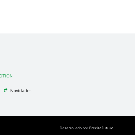
OTION
Novidades
Desarrollado por
PreciseFuture