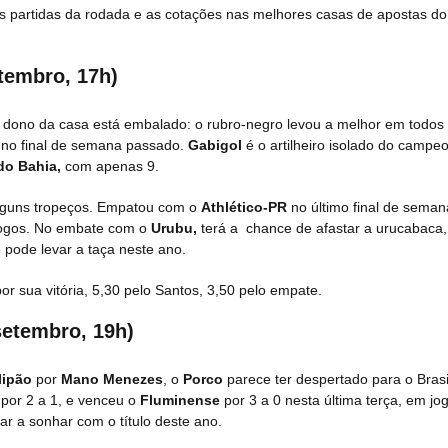
ais partidas da rodada e as cotações nas melhores casas de apostas do
tembro, 17h)
dono da casa está embalado: o rubro-negro levou a melhor em todos
0 no final de semana passado.
Gabigol
é o artilheiro isolado do campe
 do Bahia,
com apenas 9.
 alguns tropeços. Empatou com o
Athlético-PR
no último final de sema
 jogos. No embate com o
Urubu,
terá a chance de afastar a urucabaca,
pode levar a taça neste ano.
or sua vitória, 5,30 pelo Santos, 3,50 pelo empate.
setembro, 19h)
lipão
por
Mano Menezes
, o
Porco
parece ter despertado para o Brasi
por 2 a 1, e venceu o
Fluminense
por 3 a 0 nesta última terça, em jo
ar a sonhar com o título deste ano.