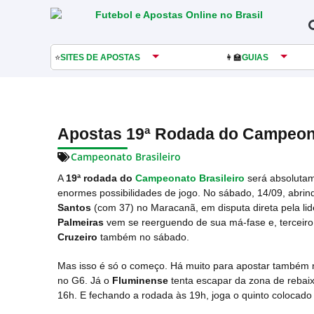
⭐
SITES DE APOSTAS
👩‍🏫
GUIAS
Apostas 19ª Rodada do Campeona
Campeonato Brasileiro
A
19ª rodada do
Campeonato Brasileiro
será absolutame
enormes possibilidades de jogo. No sábado, 14/09, abrind
Santos
(com 37) no Maracanã, em disputa direta pela l
Palmeiras
vem se reerguendo de sua má-fase e, terceiro 
Cruzeiro
também no sábado.
Mas isso é só o começo. Há muito para apostar também
no G6. Já o
Fluminense
tenta escapar da zona de reba
16h. E fechando a rodada às 19h, joga o quinto colocad