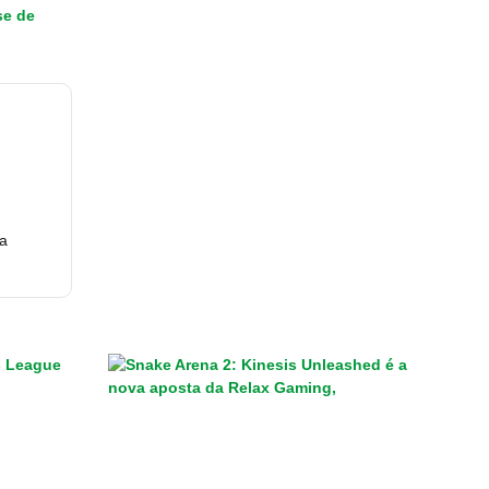
se de
ra