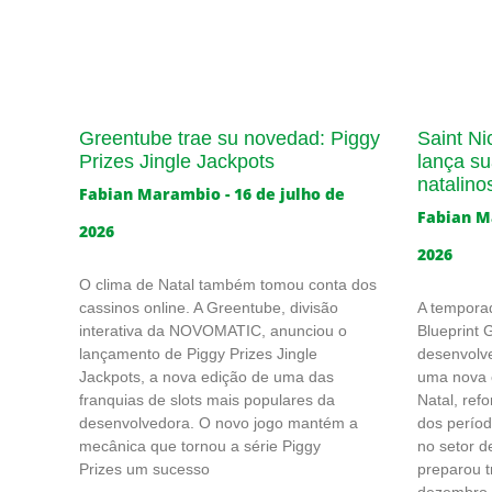
Greentube trae su novedad: Piggy
Saint Ni
Prizes Jingle Jackpots
lança sua
natalino
Fabian Marambio
16 de julho de
Fabian 
2026
2026
O clima de Natal também tomou conta dos
cassinos online. A Greentube, divisão
A temporad
interativa da NOVOMATIC, anunciou o
Blueprint
lançamento de Piggy Prizes Jingle
desenvolve
Jackpots, a nova edição de uma das
uma nova c
franquias de slots mais populares da
Natal, ref
desenvolvedora. O novo jogo mantém a
dos perío
mecânica que tornou a série Piggy
no setor d
Prizes um sucesso
preparou t