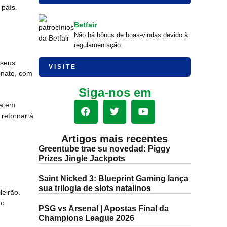
 país.
Betfair
Não há bônus de boas-vindas devido à
regulamentação.
 seus
VISITE
onato, com
Siga-nos em
na em
 retornar à
Artigos mais recentes
Greentube trae su novedad: Piggy
Prizes Jingle Jackpots
Saint Nicked 3: Blueprint Gaming lança
sua trilogia de slots natalinos
leirão.
go
PSG vs Arsenal | Apostas Final da
Champions League 2026