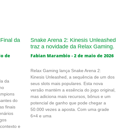
Final da
Snake Arena 2: Kinesis Unleashed
traz a novidade da Relax Gaming.
io de
Fabian Marambio
2 de maio de 2026
Relax Gaming lança Snake Arena 2:
Kinesis Unleashed, a sequência de um dos
da da
seus slots mais populares. Esta nova
mo
versão mantém a essência do jogo original,
ampions
mas adiciona mais recursos, bônus e um
santes do
potencial de ganho que pode chegar a
s finais
50.000 vezes a aposta. Com uma grade
enários
6×4 e uma
ogos
 contexto e