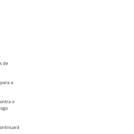
s de
para a
contra o
logo
continuará