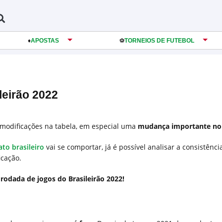
♦️
APOSTAS
️⚽️
TORNEIOS DE FUTEBOL
leirão 2022
s modificações na tabela, em especial uma
mudança importante no
to brasileiro
vai se comportar, já é possível analisar a consistênci
icação.
rodada de jogos do Brasileirão 2022!