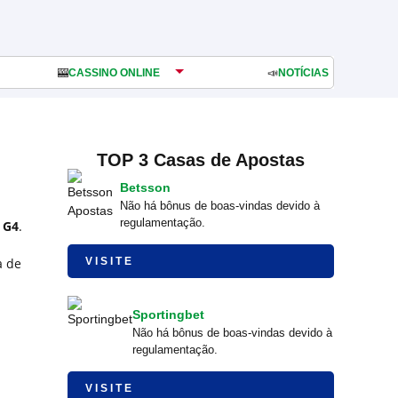
🎰
CASSINO ONLINE
📣
NOTÍCIAS
TOP 3 Casas de Apostas
Betsson
Não há bônus de boas-vindas devido à
regulamentação.
 G4
.
a de
VISITE
Sportingbet
Não há bônus de boas-vindas devido à
regulamentação.
VISITE