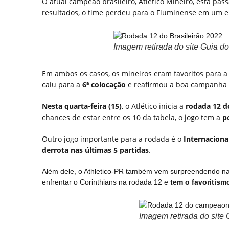
O atual campeão brasileiro, Atlético Mineiro, está p
resultados, o time perdeu para o Fluminense em um
Imagem retirada do site Guia do
Em ambos os casos, os mineiros eram favoritos para
caiu para a
6ª colocação
e reafirmou a boa campanha do
Nesta quarta-feira (15)
, o Atlético inicia a
rodada 12 do
chances de estar entre os 10 da tabela, o jogo tem a
p
Outro jogo importante para a rodada é o
Internaciona
derrota nas últimas 5 partidas
.
Além dele, o Athletico-PR também vem surpreendendo na
enfrentar o Corinthians na rodada 12 e
tem o favoritism
Imagem retirada do site 