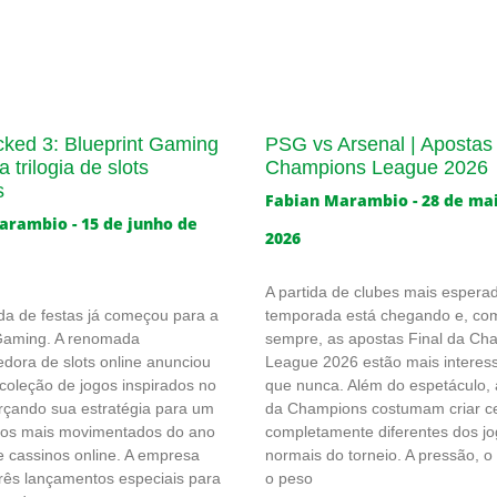
cked 3: Blueprint Gaming
PSG vs Arsenal | Apostas 
 trilogia de slots
Champions League 2026
s
Fabian Marambio
28 de ma
Marambio
15 de junho de
2026
A partida de clubes mais espera
a de festas já começou para a
temporada está chegando e, co
 Gaming. A renomada
sempre, as apostas Final da Ch
dora de slots online anunciou
League 2026 estão mais interes
oleção de jogos inspirados no
que nunca. Além do espetáculo, a
orçando sua estratégia para um
da Champions costumam criar c
dos mais movimentados do ano
completamente diferentes dos j
e cassinos online. A empresa
normais do torneio. A pressão, o
rês lançamentos especiais para
o peso