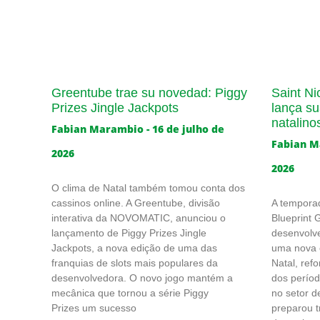
Greentube trae su novedad: Piggy
Saint Ni
Prizes Jingle Jackpots
lança sua
natalino
Fabian Marambio
16 de julho de
Fabian 
2026
2026
O clima de Natal também tomou conta dos
cassinos online. A Greentube, divisão
A temporad
interativa da NOVOMATIC, anunciou o
Blueprint
lançamento de Piggy Prizes Jingle
desenvolve
Jackpots, a nova edição de uma das
uma nova c
franquias de slots mais populares da
Natal, ref
desenvolvedora. O novo jogo mantém a
dos perío
mecânica que tornou a série Piggy
no setor d
Prizes um sucesso
preparou t