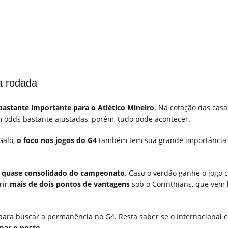
a rodada
bastante importante para o Atlético Mineiro
. Na cotação das casa
om odds bastante ajustadas, porém, tudo pode acontecer.
Galo,
o foco nos jogos do G4
também tem sua grande importância 
r quase consolidado do campeonato
. Caso o verdão ganhe o jogo 
rir
mais de dois pontos de vantagens
sob o Corinthians, que vem 
ara buscar a permanência no G4. Resta saber se o Internacional 
omar o posto
.