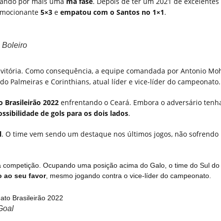
assando por mais uma
má fase
. Depois de ter um 2021 de excelentes
 emocionante
5×3
e
empatou com o Santos no 1×1
.
 Boleiro
 a vitória. Como consequência, a equipe comandada por Antonio M
 Palmeiras e Corinthians, atual líder e vice-líder do campeonato.
 Brasileirão 2022
enfrentando o Ceará. Embora o adversário tenh
ossibilidade de gols para os dois lados
.
l
. O time vem sendo um destaque nos últimos jogos, não sofrendo
 competição. Ocupando uma posição acima do Galo, o time do Sul do 
o ao seu favor
, mesmo jogando contra o vice-líder do campeonato.
Goal