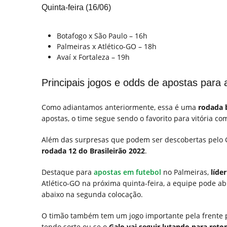
Quinta-feira (16/06)
Botafogo x São Paulo – 16h
Palmeiras x Atlético-GO – 18h
Avaí x Fortaleza – 19h
Principais jogos e odds de apostas para 
Como adiantamos anteriormente, essa é uma
rodada 
apostas, o time segue sendo o favorito para vitória c
Além das surpresas que podem ser descobertas pelo 
rodada 12 do Brasileirão 2022
.
Destaque para
apostas em futebol
no Palmeiras,
líde
Atlético-GO na próxima quinta-feira, a equipe pode ab
abaixo na segunda colocação.
O timão também tem um jogo importante pela frente p
tendo sorte ou se o
Galo vai seguir lutando para ret