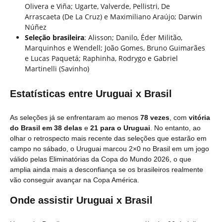
Olivera e Viña; Ugarte, Valverde, Pellistri, De
Arrascaeta (De La Cruz) e Maximiliano Araújo; Darwin
Núñez
Seleção brasileira
: Alisson; Danilo, Éder Militão,
Marquinhos e Wendell; João Gomes, Bruno Guimarães
e Lucas Paquetá; Raphinha, Rodrygo e Gabriel
Martinelli (Savinho)
Estatísticas entre Uruguai x Brasil
As seleções já se enfrentaram ao menos
78 vezes
, com
vitória
do Brasil em 38 delas
e
21 para o Uruguai
. No entanto, ao
olhar o retrospecto mais recente das seleções que estarão em
campo no sábado, o Uruguai marcou 2×0 no Brasil em um jogo
válido pelas Eliminatórias da Copa do Mundo 2026, o que
amplia ainda mais a desconfiança se os brasileiros realmente
vão conseguir avançar na Copa América.
Onde assistir Uruguai x Brasil