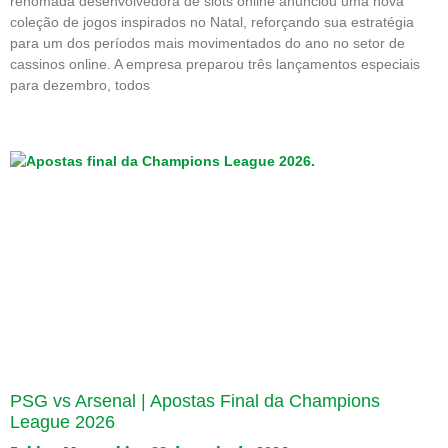
renomada desenvolvedora de slots online anunciou uma nova
coleção de jogos inspirados no Natal, reforçando sua estratégia
para um dos períodos mais movimentados do ano no setor de
cassinos online. A empresa preparou três lançamentos especiais
para dezembro, todos
PSG vs Arsenal | Apostas Final da Champions
League 2026