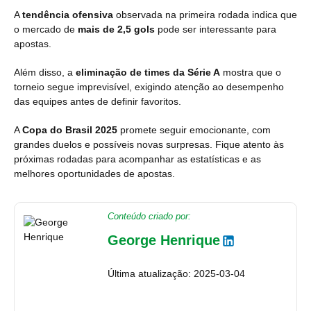
A
tendência ofensiva
observada na primeira rodada indica que
o mercado de
mais de 2,5 gols
pode ser interessante para
apostas.
Além disso, a
eliminação de times da Série A
mostra que o
torneio segue imprevisível, exigindo atenção ao desempenho
das equipes antes de definir favoritos.
A
Copa do Brasil 2025
promete seguir emocionante, com
grandes duelos e possíveis novas surpresas. Fique atento às
próximas rodadas para acompanhar as estatísticas e as
melhores oportunidades de apostas.
Conteúdo criado por:
George Henrique
Última atualização: 2025-03-04