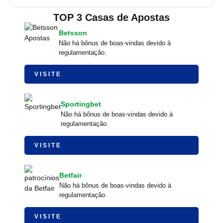
TOP 3 Casas de Apostas
Betsson
Não há bônus de boas-vindas devido à
regulamentação.
VISITE
Sportingbet
Não há bônus de boas-vindas devido à
regulamentação.
VISITE
Betfair
Não há bônus de boas-vindas devido à
regulamentação.
VISITE