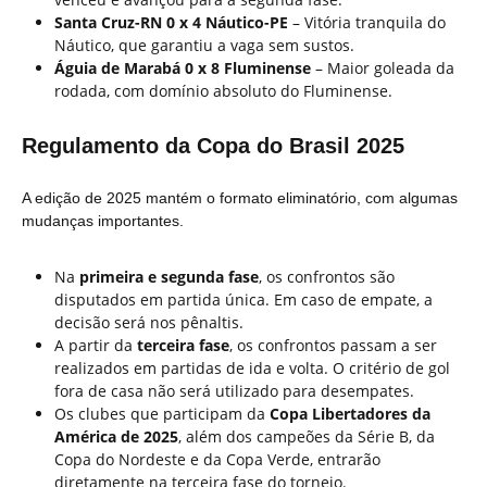
Santa Cruz-RN 0 x 4 Náutico-PE
– Vitória tranquila do
Náutico, que garantiu a vaga sem sustos.
Águia de Marabá 0 x 8 Fluminense
– Maior goleada da
rodada, com domínio absoluto do Fluminense.
Regulamento da Copa do Brasil 2025
A edição de 2025 mantém o formato eliminatório, com algumas
mudanças importantes.
Na
primeira e segunda fase
, os confrontos são
disputados em partida única. Em caso de empate, a
decisão será nos pênaltis.
A partir da
terceira fase
, os confrontos passam a ser
realizados em partidas de ida e volta. O critério de gol
fora de casa não será utilizado para desempates.
Os clubes que participam da
Copa Libertadores da
América de 2025
, além dos campeões da Série B, da
Copa do Nordeste e da Copa Verde, entrarão
diretamente na terceira fase do torneio.