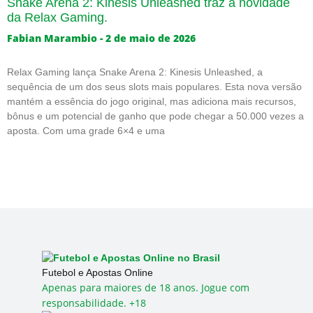
Snake Arena 2: Kinesis Unleashed traz a novidade
da Relax Gaming.
Fabian Marambio
2 de maio de 2026
Relax Gaming lança Snake Arena 2: Kinesis Unleashed, a
sequência de um dos seus slots mais populares. Esta nova versão
mantém a essência do jogo original, mas adiciona mais recursos,
bônus e um potencial de ganho que pode chegar a 50.000 vezes a
aposta. Com uma grade 6×4 e uma
Futebol e Apostas Online
Apenas para maiores de 18 anos. Jogue com
responsabilidade. +18