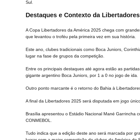
Sul.
Destaques e Contexto da Libertadores
A Copa Libertadores da América 2025 chega com grandes 
que levantou o troféu pela primeira vez em sua história.
Este ano, clubes tradicionais como Boca Juniors, Corinth
lugar na fase de grupos da competição.
Entre os principais destaques até agora estão as partida
gigante argentino Boca Juniors, por 1 a 0 no jogo de ida.
Outro ponto marcante é o retorno do Bahia à Libertadore
A final da Libertadores 2025 será disputada em jogo úni
Brasília apresentou o Estádio Nacional Mané Garrincha c
CONMEBOL.
Tudo indica que a edição deste ano será marcada por gra
lucrar com a maior competição de clubes da América do S