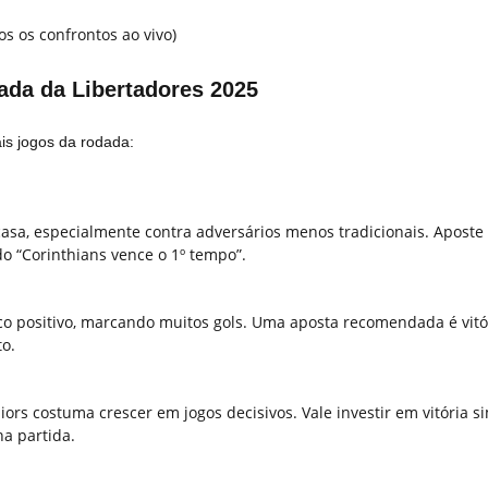
s os confrontos ao vivo)
ada da Libertadores 2025
ais jogos da rodada:
asa, especialmente contra adversários menos tradicionais. Aposte
o “Corinthians vence o 1º tempo”.
co positivo, marcando muitos gols. Uma aposta recomendada é vitó
to.
ors costuma crescer em jogos decisivos. Vale investir em vitória s
a partida.