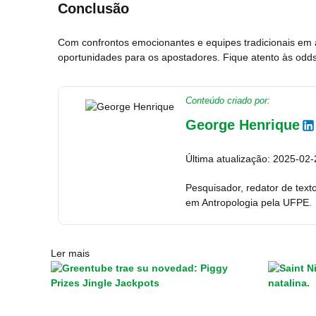
Conclusão
Com confrontos emocionantes e equipes tradicionais em 
oportunidades para os apostadores. Fique atento às odds
Conteúdo criado por:
George Henrique
Última atualização: 2025-02-
Pesquisador, redator de tex
em Antropologia pela UFPE.
Ler mais