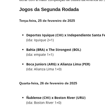
Jogos da Segunda Rodada
Terça-feira, 25 de fevereiro de 2025
Deportes Iquique (CHI) x Independiente Santa F
(ida: Iquique 2×1)
Bahia (BRA) x The Strongest (BOL)
(ida: empate 1×1)
Boca Juniors (ARG) x Alianza Lima (PER)
(ida: Alianza Lima 1×0)
Quarta-feira, 26 de fevereiro de 2025
Ñublense (CHI) x Boston River (URU)
(ida: Boston River 1×0)