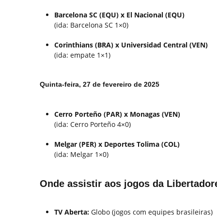
Barcelona SC (EQU) x El Nacional (EQU)
(ida: Barcelona SC 1×0)
Corinthians (BRA) x Universidad Central (VEN)
(ida: empate 1×1)
Quinta-feira, 27 de fevereiro de 2025
Cerro Porteño (PAR) x Monagas (VEN)
(ida: Cerro Porteño 4×0)
Melgar (PER) x Deportes Tolima (COL)
(ida: Melgar 1×0)
Onde assistir aos jogos da Libertador
TV Aberta:
Globo (jogos com equipes brasileiras)