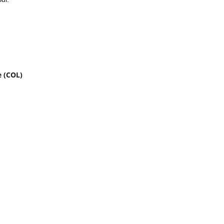
e (COL)