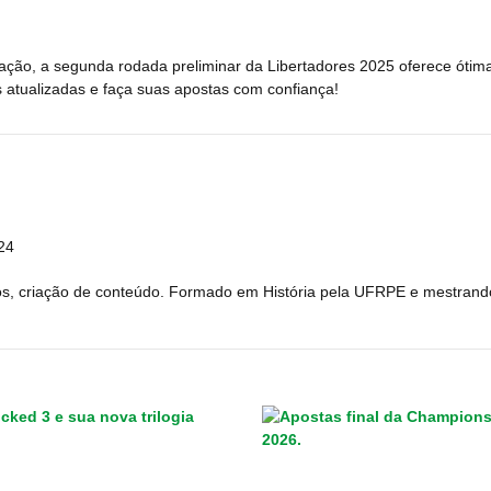
ação, a segunda rodada preliminar da Libertadores 2025 oferece ótim
 atualizadas e faça suas apostas com confiança!
24
tos, criação de conteúdo. Formado em História pela UFRPE e mestrand