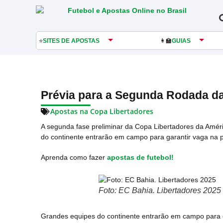
⭐
SITES DE APOSTAS
👩‍🏫
GUIAS
Prévia para a Segunda Rodada da
Apostas na Copa Libertadores
A segunda fase preliminar da Copa Libertadores da Améri
do continente entrarão em campo para garantir vaga na 
Aprenda como fazer
apostas de futebol!
Foto: EC Bahia. Libertadores 2025
Grandes equipes do continente entrarão em campo para 