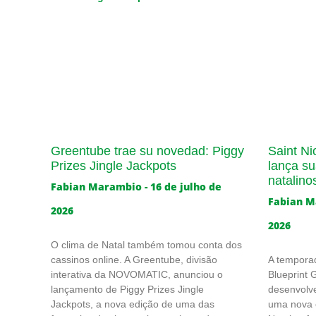
Greentube trae su novedad: Piggy
Saint Ni
Prizes Jingle Jackpots
lança sua
natalino
Fabian Marambio
16 de julho de
Fabian 
2026
2026
O clima de Natal também tomou conta dos
cassinos online. A Greentube, divisão
A temporad
interativa da NOVOMATIC, anunciou o
Blueprint
lançamento de Piggy Prizes Jingle
desenvolve
Jackpots, a nova edição de uma das
uma nova c