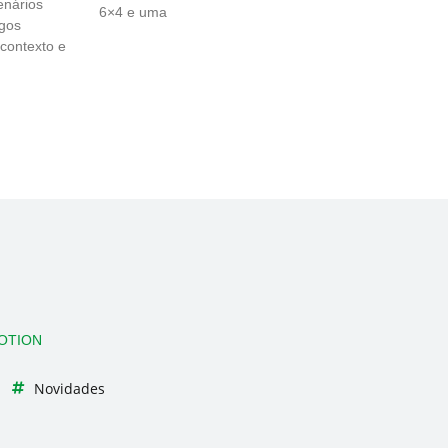
enários
6×4 e uma
ogos
 contexto e
OTION
Novidades