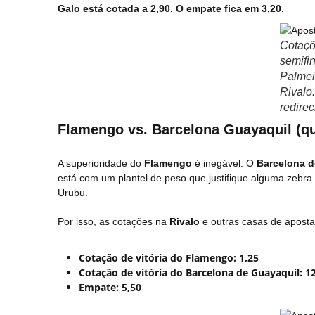
Galo está cotada a 2,90. O empate fica em 3,20.
Cotaçõ
semifin
Palmeir
Rivalo
redirec
Flamengo vs. Barcelona Guayaquil (qua
A superioridade do
Flamengo
é inegável. O
Barcelona 
está com um plantel de peso que justifique alguma zebra
Urubu.
Por isso, as cotações na
Rivalo
e outras casas de apost
Cotação de vitória do Flamengo: 1,25
Cotação de vitória do Barcelona de Guayaquil: 1
Empate: 5,50