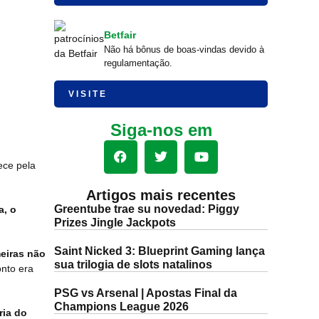
Betfair
Não há bônus de boas-vindas devido à
regulamentação.
VISITE
Siga-nos em
ece pela
Artigos mais recentes
Greentube trae su novedad: Piggy
a, o
Prizes Jingle Jackpots
Saint Nicked 3: Blueprint Gaming lança
meiras não
sua trilogia de slots natalinos
onto era
PSG vs Arsenal | Apostas Final da
Champions League 2026
ria do