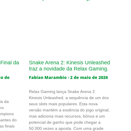
Final da
Snake Arena 2: Kinesis Unleashed
traz a novidade da Relax Gaming.
io de
Fabian Marambio
2 de maio de 2026
Relax Gaming lança Snake Arena 2:
Kinesis Unleashed, a sequência de um dos
da da
seus slots mais populares. Esta nova
mo
versão mantém a essência do jogo original,
ampions
mas adiciona mais recursos, bônus e um
santes do
potencial de ganho que pode chegar a
s finais
50.000 vezes a aposta. Com uma grade