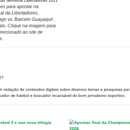
es para apostar na
al da Libertadores,
go vs. Barcelo Guayaquil ,
alo. Clique na imagem para
irecionado ao site de
s.
27
m redação de conteúdos digitais sobre diversos temas e pesquisas pa
uidor de futebol e buscador incansável do bom jornalismo esportivo.