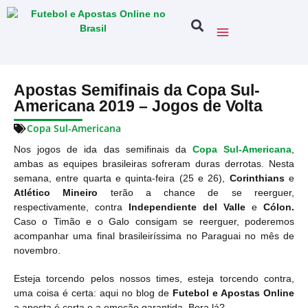
Apostas Semifinais da Copa Sul-
Americana 2019 – Jogos de Volta
Copa Sul-Americana
Nos jogos de ida das semifinais da
Copa Sul-Americana
,
ambas as equipes brasileiras sofreram duras derrotas. Nesta
semana, entre quarta e quinta-feira (25 e 26),
Corinthians
e
Atlético Mineiro
terão a chance de se reerguer,
respectivamente, contra
Independiente del Valle
e
Cólon.
Caso o Timão e o Galo consigam se reerguer, poderemos
acompanhar uma final brasileiríssima no Paraguai no mês de
novembro.
Esteja torcendo pelos nossos times, esteja torcendo contra,
uma coisa é certa: aqui no blog de
Futebol e Apostas Online
a aposta é certa e a emoção garantida. Bora lá?