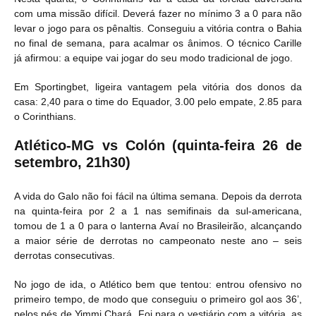
com uma missão difícil. Deverá fazer no mínimo 3 a 0 para não
levar o jogo para os pênaltis. Conseguiu a vitória contra o Bahia
no final de semana, para acalmar os ânimos. O técnico Carille
já afirmou: a equipe vai jogar do seu modo tradicional de jogo.
Em Sportingbet, ligeira vantagem pela vitória dos donos da
casa: 2,40 para o time do Equador, 3.00 pelo empate, 2.85 para
o Corinthians.
Atlético-MG vs Colón (quinta-feira 26 de
setembro, 21h30)
A vida do Galo não foi fácil na última semana. Depois da derrota
na quinta-feira por 2 a 1 nas semifinais da sul-americana,
tomou de 1 a 0 para o lanterna Avaí no Brasileirão, alcançando
a maior série de derrotas no campeonato neste ano – seis
derrotas consecutivas.
No jogo de ida, o Atlético bem que tentou: entrou ofensivo no
primeiro tempo, de modo que conseguiu o primeiro gol aos 36’,
pelos pés de Yimmi Chará. Foi para o vestiário com a vitória, as