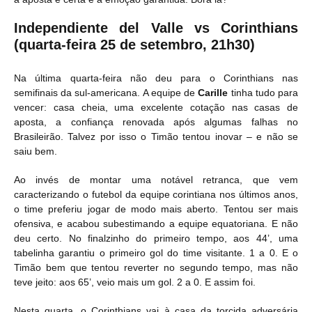
Independiente del Valle vs Corinthians
(quarta-feira 25 de setembro, 21h30)
Na última quarta-feira não deu para o Corinthians nas
semifinais da sul-americana. A equipe de
Carille
tinha tudo para
vencer: casa cheia, uma excelente cotação nas casas de
aposta, a confiança renovada após algumas falhas no
Brasileirão. Talvez por isso o Timão tentou inovar – e não se
saiu bem.
Ao invés de montar uma notável retranca, que vem
caracterizando o futebol da equipe corintiana nos últimos anos,
o time preferiu jogar de modo mais aberto. Tentou ser mais
ofensiva, e acabou subestimando a equipe equatoriana. E não
deu certo. No finalzinho do primeiro tempo, aos 44’, uma
tabelinha garantiu o primeiro gol do time visitante. 1 a 0. E o
Timão bem que tentou reverter no segundo tempo, mas não
teve jeito: aos 65’, veio mais um gol. 2 a 0. E assim foi.
Nesta quarta, o Corinthians vai à casa da torcida adversária