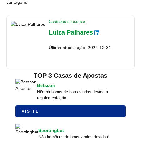
vantagem.
Conteúdo criado por:
Luiza Palhares
Última atualização: 2024-12-31
TOP 3 Casas de Apostas
Betsson
Não há bônus de boas-vindas devido à
regulamentação.
VISITE
Sportingbet
Não há bônus de boas-vindas devido à