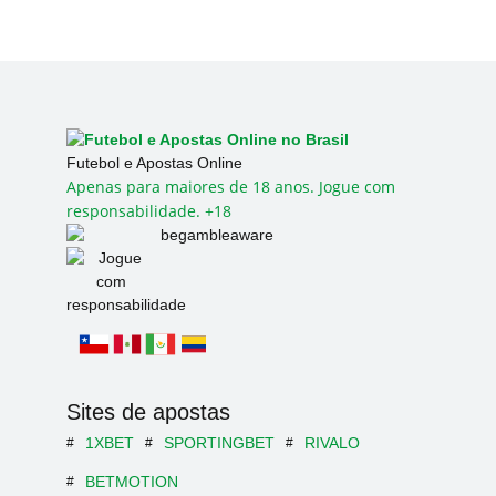
Futebol e Apostas Online
Apenas para maiores de 18 anos. Jogue com
responsabilidade. +18
Sites de apostas
1XBET
SPORTINGBET
RIVALO
BETMOTION