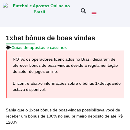
1xbet bônus de boas vindas
Guias de apostas e cassinos
NOTA: os operadores licenciados no Brasil deixaram de
oferecer bônus de boas-vindas devido à regulamentação
do setor de jogos online.
Encontre abaixo informações sobre o bônus 1xBet quando
estava disponível.
Sabia que o 1xbet bônus de boas-vindas possibilitava você de
receber um bônus de 100% no seu primeiro depósito de até R$
1200?