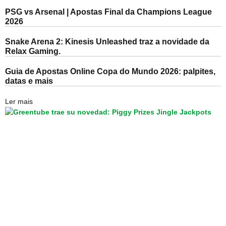
PSG vs Arsenal | Apostas Final da Champions League
2026
Snake Arena 2: Kinesis Unleashed traz a novidade da
Relax Gaming.
Guia de Apostas Online Copa do Mundo 2026: palpites,
datas e mais
Ler mais