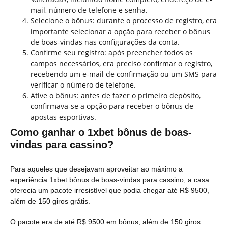
mail, número de telefone e senha.
Selecione o bônus: durante o processo de registro, era
importante selecionar a opção para receber o bônus
de boas-vindas nas configurações da conta.
Confirme seu registro: após preencher todos os
campos necessários, era preciso confirmar o registro,
recebendo um e-mail de confirmação ou um SMS para
verificar o número de telefone.
Ative o bônus: antes de fazer o primeiro depósito,
confirmava-se a opção para receber o bônus de
apostas esportivas.
Como ganhar o 1xbet bônus de boas-
vindas para cassino?
Para aqueles que desejavam aproveitar ao máximo a
experiência 1xbet bônus de boas-vindas para cassino, a casa
oferecia um pacote irresistível que podia chegar até R$ 9500,
além de 150 giros grátis.
O pacote era de até R$ 9500 em bônus, além de 150 giros