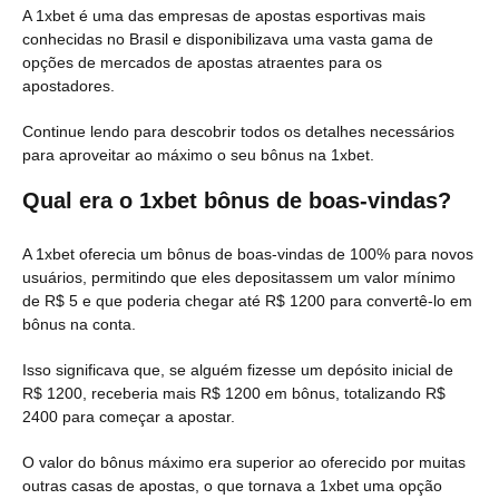
A 1xbet é uma das empresas de apostas esportivas mais
conhecidas no Brasil e disponibilizava uma vasta gama de
opções de mercados de apostas atraentes para os
apostadores.
Continue lendo para descobrir todos os detalhes necessários
para aproveitar ao máximo o seu bônus na 1xbet.
Qual era o 1xbet bônus de boas-vindas?
A 1xbet oferecia um bônus de boas-vindas de 100% para novos
usuários, permitindo que eles depositassem um valor mínimo
de R$ 5 e que poderia chegar até R$ 1200 para convertê-lo em
bônus na conta.
Isso significava que, se alguém fizesse um depósito inicial de
R$ 1200, receberia mais R$ 1200 em bônus, totalizando R$
2400 para começar a apostar.
O valor do bônus máximo era superior ao oferecido por muitas
outras casas de apostas, o que tornava a 1xbet uma opção