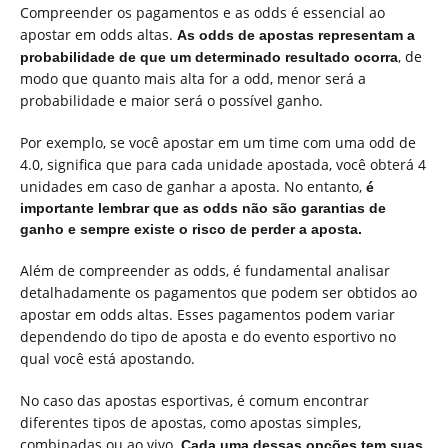
Compreender os pagamentos e as odds é essencial ao
apostar em odds altas.
As odds de apostas representam a
, de
probabilidade de que um determinado resultado
ocorra
modo que quanto mais alta for a odd, menor será a
probabilidade e maior será o possível ganho.
Por exemplo, se você apostar em um time com uma odd de
4.0, significa que para cada unidade apostada, você obterá 4
unidades em caso de ganhar a aposta. No entanto,
é
importante lembrar que as odds não são garantias de
ganho e sempre existe o risco de perder a aposta.
Além de compreender as odds, é fundamental analisar
detalhadamente os pagamentos que podem ser obtidos ao
apostar em odds altas. Esses pagamentos podem variar
dependendo do tipo de aposta e do evento esportivo no
qual você está apostando.
No caso das apostas esportivas, é comum encontrar
diferentes tipos de apostas, como apostas simples,
combinadas ou ao vivo.
Cada uma dessas opções tem suas