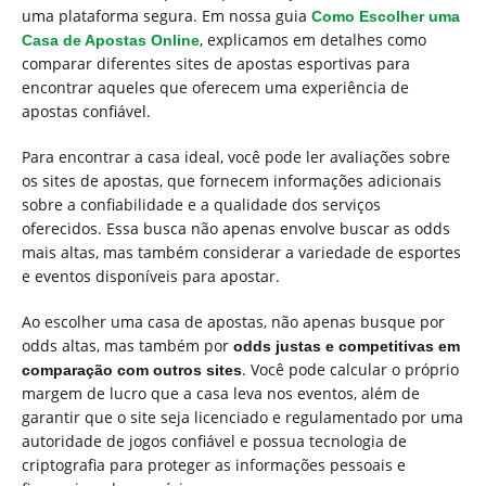
uma plataforma segura. Em nossa guia
Como Escolher uma
, explicamos em detalhes como
Casa de Apostas Online
comparar diferentes sites de apostas esportivas para
encontrar aqueles que oferecem uma experiência de
apostas confiável.
Para encontrar a casa ideal, você pode ler avaliações sobre
os sites de apostas, que fornecem informações adicionais
sobre a confiabilidade e a qualidade dos serviços
oferecidos. Essa busca não apenas envolve buscar as odds
mais altas, mas também considerar a variedade de esportes
e eventos disponíveis para apostar.
Ao escolher uma casa de apostas, não apenas busque por
odds altas, mas também por
odds justas e competitivas em
. Você pode calcular o próprio
comparação com outros sites
margem de lucro que a casa leva nos eventos, além de
garantir que o site seja licenciado e regulamentado por uma
autoridade de jogos confiável e possua tecnologia de
criptografia para proteger as informações pessoais e