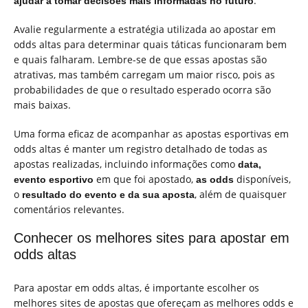
.
ajudar a tomar decisões mais informadas no futuro
Avalie regularmente a estratégia utilizada ao apostar em
odds altas para determinar quais táticas funcionaram bem
e quais falharam. Lembre-se de que essas apostas são
atrativas, mas também carregam um maior risco, pois as
probabilidades de que o resultado esperado ocorra são
mais baixas.
Uma forma eficaz de acompanhar as apostas esportivas em
odds altas é manter um registro detalhado de todas as
apostas realizadas, incluindo informações como
data,
em que foi apostado,
disponíveis,
evento esportivo
as odds
o
, além de quaisquer
resultado do evento e da sua aposta
comentários relevantes.
Conhecer os melhores sites para apostar em
odds altas
Para apostar em odds altas, é importante escolher os
melhores sites de apostas que ofereçam as melhores odds e