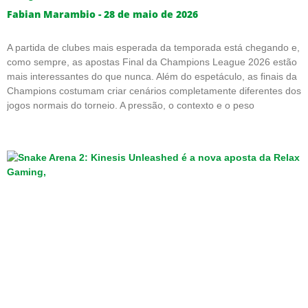
Fabian Marambio
28 de maio de 2026
A partida de clubes mais esperada da temporada está chegando e,
como sempre, as apostas Final da Champions League 2026 estão
mais interessantes do que nunca. Além do espetáculo, as finais da
Champions costumam criar cenários completamente diferentes dos
jogos normais do torneio. A pressão, o contexto e o peso