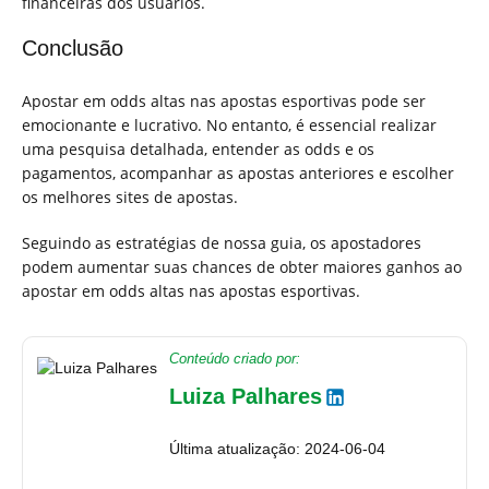
financeiras dos usuários.
Conclusão
Apostar em odds altas nas apostas esportivas pode ser
emocionante e lucrativo. No entanto, é essencial realizar
uma pesquisa detalhada, entender as odds e os
pagamentos, acompanhar as apostas anteriores e escolher
os melhores sites de apostas.
Seguindo as estratégias de nossa guia, os apostadores
podem aumentar suas chances de obter maiores ganhos ao
apostar em odds altas nas apostas esportivas.
Conteúdo criado por:
Luiza Palhares
Última atualização: 2024-06-04