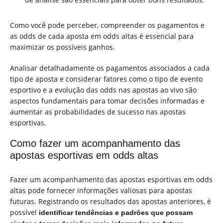
Como você pode perceber, compreender os pagamentos e
as odds de cada aposta em odds altas é essencial para
maximizar os possíveis ganhos.
Analisar detalhadamente os pagamentos associados a cada
tipo de aposta e considerar fatores como o tipo de evento
esportivo e a evolução das odds nas apostas ao vivo são
aspectos fundamentais para tomar decisões informadas e
aumentar as probabilidades de sucesso nas apostas
esportivas.
Como fazer um acompanhamento das
apostas esportivas em odds altas
Fazer um acompanhamento das apostas esportivas em odds
altas pode fornecer informações valiosas para apostas
futuras. Registrando os resultados das apostas anteriores, é
possível
identificar tendências e padrões que possam