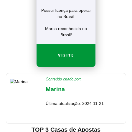
Possui licença para operar
no Brasil.
Marca reconhecida no
Brasil!
VISITE
Conteúdo criado por:
Marina
Última atualização: 2024-11-21
TOP 3 Casas de Apostas