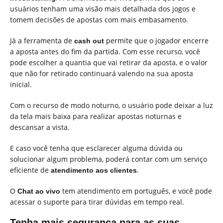
usuários tenham uma visão mais detalhada dos jogos e
tomem decisões de apostas com mais embasamento.
Já a ferramenta de
permite que o jogador encerre
cash out
a aposta antes do fim da partida. Com esse recurso, você
pode escolher a quantia que vai retirar da aposta, e o valor
que não for retirado continuará valendo na sua aposta
inicial.
Com o recurso de modo noturno, o usuário pode deixar a luz
da tela mais baixa para realizar apostas noturnas e
descansar a vista.
E caso você tenha que esclarecer alguma dúvida ou
solucionar algum problema, poderá contar com um serviço
eficiente de
.
atendimento aos clientes
O
tem atendimento em português, e você pode
Chat ao vivo
acessar o suporte para tirar dúvidas em tempo real.
Tenha mais segurança para as suas