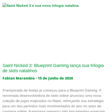
Saint Nicked 3: Blueprint Gaming lança sua trilogia
de slots natalinos
Fabian Marambio
15 de junho de 2026
A temporada de festas já começou para a Blueprint Gaming. A
renomada desenvolvedora de slots online anunciou uma nova
coleção de jogos inspirados no Natal, reforçando sua estratégia
para um dos períodos mais movimentados do ano no setor de
cassinos online. A empresa preparou três lançamentos especiais