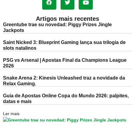
Artigos mais recentes
Greentube trae su novedad: Piggy Prizes Jingle
Jackpots
Saint Nicked 3: Blueprint Gaming lança sua trilogia de
slots natalinos
PSG vs Arsenal | Apostas Final da Champions League
2026
Snake Arena 2: Kinesis Unleashed traz a novidade da
Relax Gaming.
Guia de Apostas Online Copa do Mundo 2026: palpites,
datas e mais
Ler mais