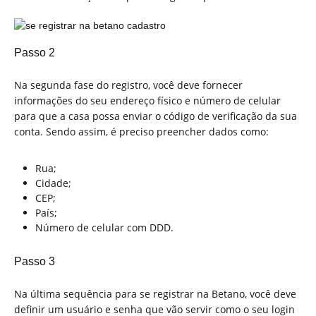
Passo 2
Na segunda fase do registro, você deve fornecer
informações do seu endereço físico e número de celular
para que a casa possa enviar o código de verificação da sua
conta. Sendo assim, é preciso preencher dados como:
Rua;
Cidade;
CEP;
País;
Número de celular com DDD.
Passo 3
Na última sequência para se registrar na Betano, você deve
definir um usuário e senha que vão servir como o seu login