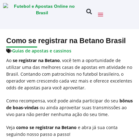
Como se registrar na Betano Brasil
Guias de apostas e cassinos
Ao
se registrar na Betano
, você tem a oportunidade de
utilizar uma das melhores casas de apostas em atividade no
Brasil. Contando com patrocínios no futebol brasileiro, o
operador vem crescendo cada vez mais e oferece excelentes
odds de apostas para você aproveitar.
Como recompensa, você pode ainda participar do seu
bônus
de boas-vindas
ou ainda aproveitar suas transmissões ao
vivo para não perder nenhuma ação do seu time.
Veja
como se registrar na Betano
e abra já sua conta
seguindo nosso passo a passo!