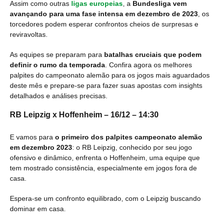
Assim como outras
ligas europeias
, a
Bundesliga vem
avançando para uma fase intensa em dezembro de 2023
, os
torcedores podem esperar confrontos cheios de surpresas e
reviravoltas.
As equipes se preparam para
batalhas cruciais que podem
definir o rumo da temporada
. Confira agora os melhores
palpites do campeonato alemão para os jogos mais aguardados
deste mês e prepare-se para fazer suas apostas com insights
detalhados e análises precisas.
RB Leipzig x Hoffenheim – 16/12 – 14:30
E vamos para
o primeiro dos palpites campeonato alemão
em dezembro 2023
: o RB Leipzig, conhecido por seu jogo
ofensivo e dinâmico, enfrenta o Hoffenheim, uma equipe que
tem mostrado consistência, especialmente em jogos fora de
casa.
Espera-se um confronto equilibrado, com o Leipzig buscando
dominar em casa.