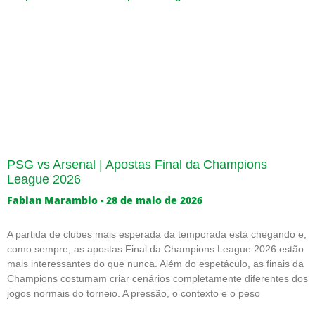
PSG vs Arsenal | Apostas Final da Champions
League 2026
Fabian Marambio
28 de maio de 2026
A partida de clubes mais esperada da temporada está chegando e,
como sempre, as apostas Final da Champions League 2026 estão
mais interessantes do que nunca. Além do espetáculo, as finais da
Champions costumam criar cenários completamente diferentes dos
jogos normais do torneio. A pressão, o contexto e o peso