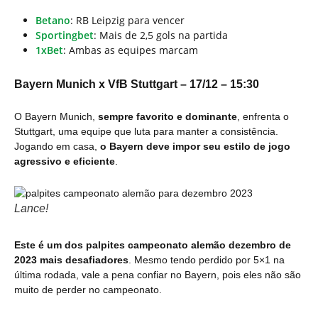
Betano
: RB Leipzig para vencer
Sportingbet
: Mais de 2,5 gols na partida
1xBet
: Ambas as equipes marcam
Bayern Munich x VfB Stuttgart – 17/12 – 15:30
O Bayern Munich,
sempre favorito e dominante
, enfrenta o
Stuttgart, uma equipe que luta para manter a consistência.
Jogando em casa,
o Bayern deve impor seu estilo de jogo
agressivo e eficiente
.
Lance!
Este é um dos palpites campeonato alemão dezembro de
2023 mais desafiadores
. Mesmo tendo perdido por 5×1 na
última rodada, vale a pena confiar no Bayern, pois eles não são
muito de perder no campeonato.