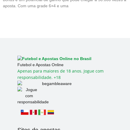
aposta. Com uma grade 6×4 e uma
Futebol e Apostas Online
Apenas para maiores de 18 anos. Jogue com
responsabilidade. +18