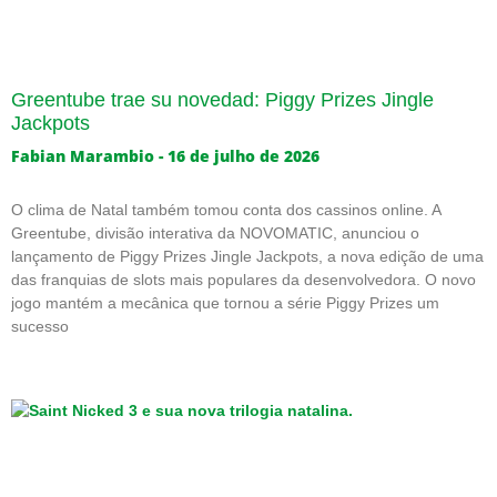
Greentube trae su novedad: Piggy Prizes Jingle
Jackpots
Fabian Marambio
16 de julho de 2026
O clima de Natal também tomou conta dos cassinos online. A
Greentube, divisão interativa da NOVOMATIC, anunciou o
lançamento de Piggy Prizes Jingle Jackpots, a nova edição de uma
das franquias de slots mais populares da desenvolvedora. O novo
jogo mantém a mecânica que tornou a série Piggy Prizes um
sucesso