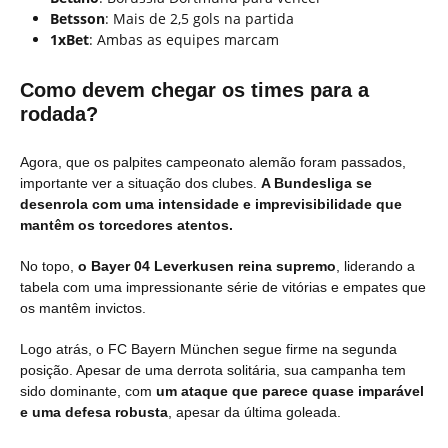
Betsson
: Mais de 2,5 gols na partida
1xBet
: Ambas as equipes marcam
Como devem chegar os times para a
rodada?
Agora, que os palpites campeonato alemão foram passados,
importante ver a situação dos clubes.
A Bundesliga se
desenrola com uma intensidade e imprevisibilidade que
mantêm os torcedores atentos.
No topo,
o Bayer 04 Leverkusen reina supremo
, liderando a
tabela com uma impressionante série de vitórias e empates que
os mantêm invictos.
Logo atrás, o FC Bayern München segue firme na segunda
posição. Apesar de uma derrota solitária, sua campanha tem
sido dominante, com
um ataque que parece quase imparável
e uma defesa robusta
, apesar da última goleada.