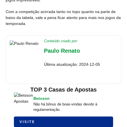
jogos imprevisíveis.
Com a competição acirrada tanto no topo quanto na parte de
baixo da tabela, vale a pena ficar atento para mais nos jogos da
temporada.
Conteúdo criado por:
Paulo Renato
Última atualização: 2024-12-05
TOP 3 Casas de Apostas
Betsson
Não há bônus de boas-vindas devido à
regulamentação.
VISITE