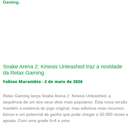
Snake Arena 2: Kinesis Unleashed traz a novidade
da Relax Gaming.
Fabian Marambio
2 de maio de 2026
Relax Gaming lança Snake Arena 2: Kinesis Unleashed, a
sequência de um dos seus slots mais populares. Esta nova versão
mantém a essência do jogo original, mas adiciona mais recursos,
bônus e um potencial de ganho que pode chegar a 50.000 vezes a
aposta. Com uma grade 6×4 e uma