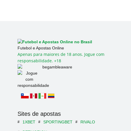
Futebol e Apostas Online
Apenas para maiores de 18 anos. Jogue com
responsabilidade. +18
Sites de apostas
1XBET
SPORTINGBET
RIVALO