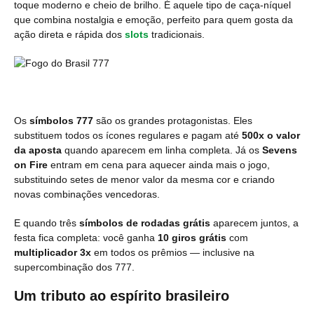
toque moderno e cheio de brilho. É aquele tipo de caça-níquel
que combina nostalgia e emoção, perfeito para quem gosta da
ação direta e rápida dos
slots
tradicionais.
Os
símbolos 777
são os grandes protagonistas. Eles
substituem todos os ícones regulares e pagam até
500x o valor
da aposta
quando aparecem em linha completa. Já os
Sevens
on Fire
entram em cena para aquecer ainda mais o jogo,
substituindo setes de menor valor da mesma cor e criando
novas combinações vencedoras.
E quando três
símbolos de rodadas grátis
aparecem juntos, a
festa fica completa: você ganha
10 giros grátis
com
multiplicador 3x
em todos os prêmios — inclusive na
supercombinação dos 777.
Um tributo ao espírito brasileiro