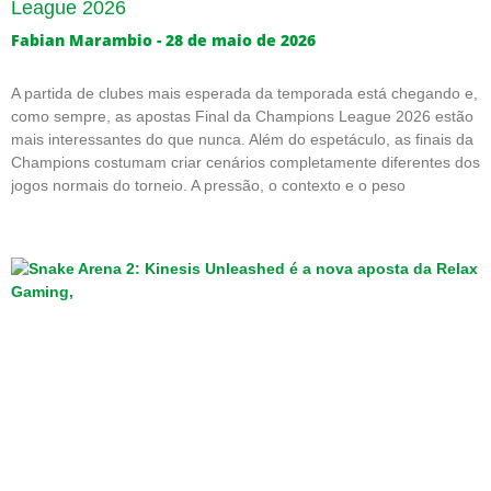
League 2026
Fabian Marambio
28 de maio de 2026
A partida de clubes mais esperada da temporada está chegando e,
como sempre, as apostas Final da Champions League 2026 estão
mais interessantes do que nunca. Além do espetáculo, as finais da
Champions costumam criar cenários completamente diferentes dos
jogos normais do torneio. A pressão, o contexto e o peso