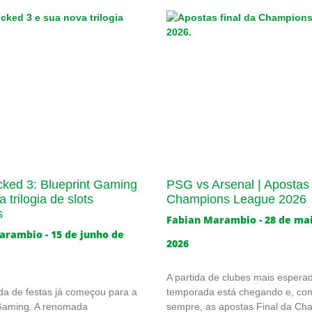
cked 3: Blueprint Gaming
PSG vs Arsenal | Apostas 
 trilogia de slots
Champions League 2026
s
Fabian Marambio
28 de ma
Marambio
15 de junho de
2026
A partida de clubes mais espera
a de festas já começou para a
temporada está chegando e, co
 Gaming. A renomada
sempre, as apostas Final da Ch