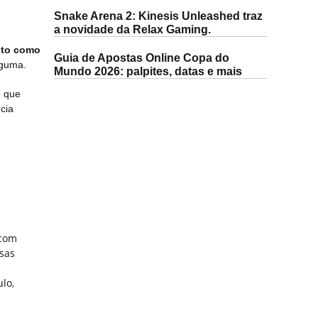
Snake Arena 2: Kinesis Unleashed traz
a novidade da Relax Gaming.
ito como
Guia de Apostas Online Copa do
lguma.
Mundo 2026: palpites, datas e mais
m que
cia
 com
esas
ulo,