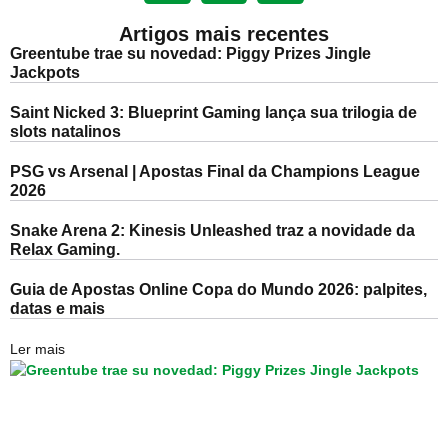
Artigos mais recentes
Greentube trae su novedad: Piggy Prizes Jingle
Jackpots
Saint Nicked 3: Blueprint Gaming lança sua trilogia de
slots natalinos
PSG vs Arsenal | Apostas Final da Champions League
2026
Snake Arena 2: Kinesis Unleashed traz a novidade da
Relax Gaming.
Guia de Apostas Online Copa do Mundo 2026: palpites,
datas e mais
Ler mais