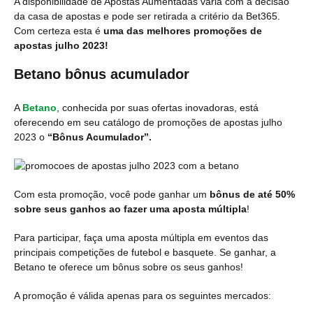
A disponibilidade de Apostas Aumentadas varia com a decisão
da casa de apostas e pode ser retirada a critério da Bet365.
Com certeza esta é
uma das melhores promoções de
apostas julho 2023!
Betano bônus acumulador
A
Betano
, conhecida por suas ofertas inovadoras, está
oferecendo em seu catálogo de promoções de apostas julho
2023 o
“Bônus Acumulador”.
Com esta promoção, você pode ganhar um
bônus de até 50%
sobre seus ganhos ao fazer uma aposta múltipla
!
Para participar, faça uma aposta múltipla em eventos das
principais competições de futebol e basquete. Se ganhar, a
Betano te oferece um bônus sobre os seus ganhos!
A promoção é válida apenas para os seguintes mercados: