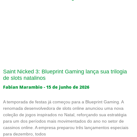
Saint Nicked 3: Blueprint Gaming lança sua trilogia
de slots natalinos
Fabian Marambio
15 de junho de 2026
A temporada de festas já começou para a Blueprint Gaming. A
renomada desenvolvedora de slots online anunciou uma nova
coleção de jogos inspirados no Natal, reforçando sua estratégia
para um dos períodos mais movimentados do ano no setor de
cassinos online. A empresa preparou três lançamentos especiais
para dezembro, todos