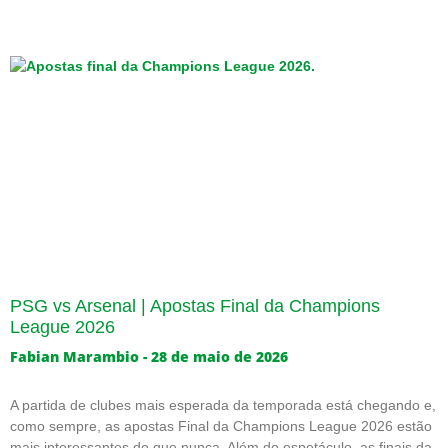
PSG vs Arsenal | Apostas Final da Champions
League 2026
Fabian Marambio
28 de maio de 2026
A partida de clubes mais esperada da temporada está chegando e,
como sempre, as apostas Final da Champions League 2026 estão
mais interessantes do que nunca. Além do espetáculo, as finais da