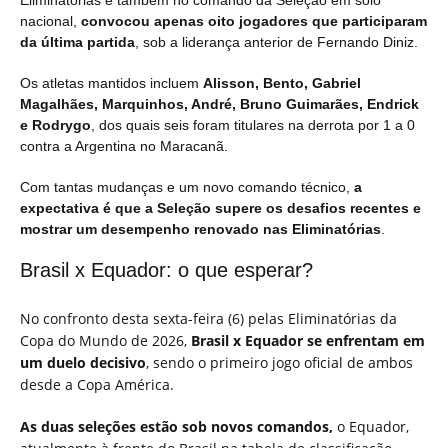
Eliminatórias e também no comando da Seleção em solo
nacional,
convocou apenas oito jogadores que participaram
da última partida
, sob a liderança anterior de Fernando Diniz.
Os atletas mantidos incluem
Alisson, Bento, Gabriel
Magalhães, Marquinhos, André, Bruno Guimarães, Endrick
e Rodrygo
, dos quais seis foram titulares na derrota por 1 a 0
contra a Argentina no Maracanã.
Com tantas mudanças e um novo comando técnico,
a
expectativa é que a Seleção supere os desafios recentes e
mostrar um desempenho renovado nas Eliminatórias
.
Brasil x Equador: o que esperar?
No confronto desta sexta-feira (6) pelas Eliminatórias da
Copa do Mundo de 2026,
Brasil x Equador se enfrentam em
um duelo decisivo
, sendo o primeiro jogo oficial de ambos
desde a Copa América.
As duas seleções estão sob novos comandos,
o Equador,