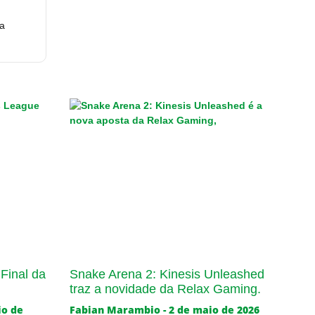
ra
Final da
Snake Arena 2: Kinesis Unleashed
traz a novidade da Relax Gaming.
io de
Fabian Marambio
2 de maio de 2026