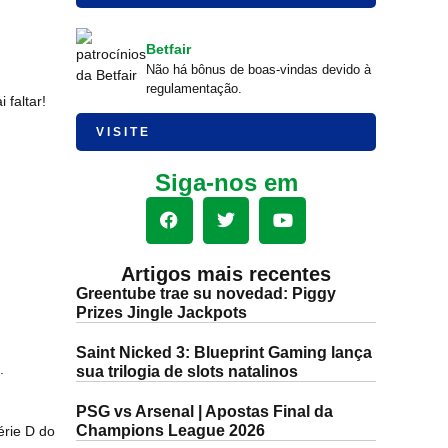
Betfair
Não há bônus de boas-vindas devido à
regulamentação.
 faltar!
VISITE
Siga-nos em
Artigos mais recentes
Greentube trae su novedad: Piggy
Prizes Jingle Jackpots
Saint Nicked 3: Blueprint Gaming lança
.
sua trilogia de slots natalinos
PSG vs Arsenal | Apostas Final da
Champions League 2026
érie D do