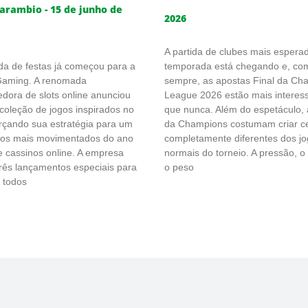
Marambio
15 de junho de
2026
A partida de clubes mais espera
a de festas já começou para a
temporada está chegando e, co
 Gaming. A renomada
sempre, as apostas Final da Ch
dora de slots online anunciou
League 2026 estão mais interes
oleção de jogos inspirados no
que nunca. Além do espetáculo, a
orçando sua estratégia para um
da Champions costumam criar c
dos mais movimentados do ano
completamente diferentes dos j
e cassinos online. A empresa
normais do torneio. A pressão, o
rês lançamentos especiais para
o peso
 todos