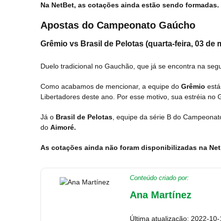
Na NetBet, as cotações ainda estão sendo formadas. C
Apostas do Campeonato Gaúcho
Grêmio vs Brasil de Pelotas (quarta-feira, 03 de 
Duelo tradicional no Gauchão, que já se encontra na seg
Como acabamos de mencionar, a equipe do
Grêmio
está
Libertadores deste ano. Por esse motivo, sua estréia no
Já o
Brasil de Pelotas
, equipe da série B do Campeonato
do
Aimoré.
As cotações ainda não foram disponibilizadas na Net
Conteúdo criado por:
Ana Martínez
Última atualização: 2022-10-