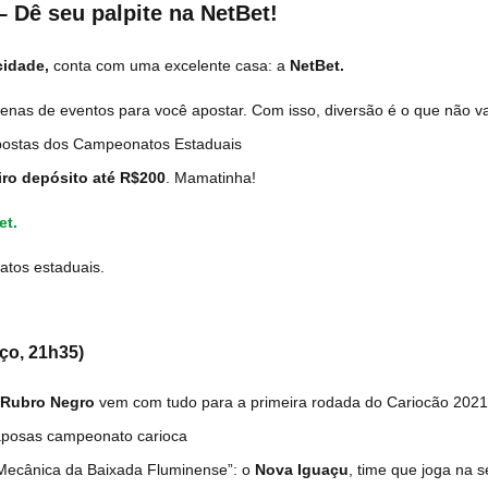
 Dê seu palpite na NetBet!
cidade,
conta com uma excelente casa: a
NetBet.
enas de eventos para você apostar. Com isso, diversão é o que não vai
iro depósito até R$200
. Mamatinha!
et.
atos estaduais.
ço, 21h35)
Rubro Negro
vem com tudo para a primeira rodada do Cariocão 2021
 Mecânica da Baixada Fluminense”: o
Nova Iguaçu
, time que joga na s