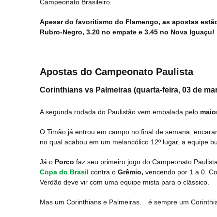
Campeonato Brasileiro.
Apesar do favoritismo do Flamengo, as apostas estão
Rubro-Negro, 3.20 no empate e 3.45 no Nova Iguaçu!
Apostas do Campeonato Paulista
Corinthians vs Palmeiras (quarta-feira, 03 de ma
A segunda rodada do Paulistão vem embalada pelo
maior
O Timão já entrou em campo no final de semana, encar
no qual acabou em um melancólico 12º lugar, a equipe b
Já o
Porco
faz seu primeiro jogo do Campeonato Paulista
Copa do Brasil
contra o
Grêmio,
vencendo por 1 a 0. Co
Verdão deve vir com uma equipe mista para o clássico.
Mas um Corinthians e Palmeiras… é sempre um Corinthi