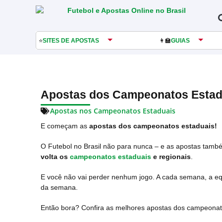
⭐
SITES DE APOSTAS
👩‍🏫
GUIAS
Apostas dos Campeonatos Estad
Apostas nos Campeonatos Estaduais
E começam as
apostas dos campeonatos
estaduais!
O Futebol no Brasil não para nunca – e as apostas tam
volta os
campeonatos estaduais
e regionais
.
E você não vai perder nenhum jogo. A cada semana, a e
da semana.
Então bora? Confira as melhores apostas dos campeonat