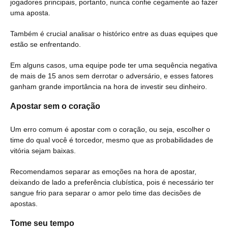
jogadores principais, portanto, nunca confie cegamente ao fazer
uma aposta.
Também é crucial analisar o histórico entre as duas equipes que
estão se enfrentando.
Em alguns casos, uma equipe pode ter uma sequência negativa
de mais de 15 anos sem derrotar o adversário, e esses fatores
ganham grande importância na hora de investir seu dinheiro.
Apostar sem o coração
Um erro comum é apostar com o coração, ou seja, escolher o
time do qual você é torcedor, mesmo que as probabilidades de
vitória sejam baixas.
Recomendamos separar as emoções na hora de apostar,
deixando de lado a preferência clubística, pois é necessário ter
sangue frio para separar o amor pelo time das decisões de
apostas.
Tome seu tempo