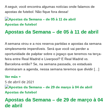
A seguir, você encontra algumas notícias onde falamos de
apostas de futebol. Não fique fora dessa!
Apostas de futebol
Apostas da Semana – de 05 à 11 de abril
A semana virou e a nos reserva partidas e apostas da semana
simplesmente imperdíveis. Será que você vai perder a
oportunidade de palpitar sobre o jogaço que teremos na terça-
feira entre Real Madrid e Liverpool? E Real Madrid vs.
Barcelona então? Se, na semana passada, os estaduais
dominaram a agenda, nessa semana teremos que dividir […]
Ver más »
5 de abril de 2021
Apostas de futebol
Apostas da Semana – de 29 de março à 04
de abril