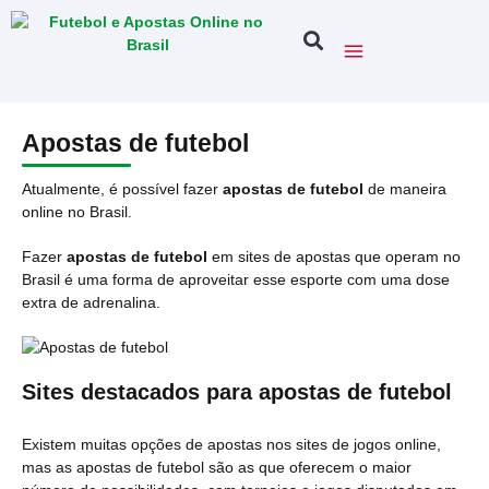
Apostas de futebol
Atualmente, é possível fazer
apostas de futebol
de maneira
online no Brasil.
Fazer
apostas de futebol
em sites de apostas que operam no
Brasil é uma forma de aproveitar esse esporte com uma dose
extra de adrenalina.
Sites destacados para apostas de futebol
Existem muitas opções de apostas nos sites de jogos online,
mas as apostas de futebol são as que oferecem o maior