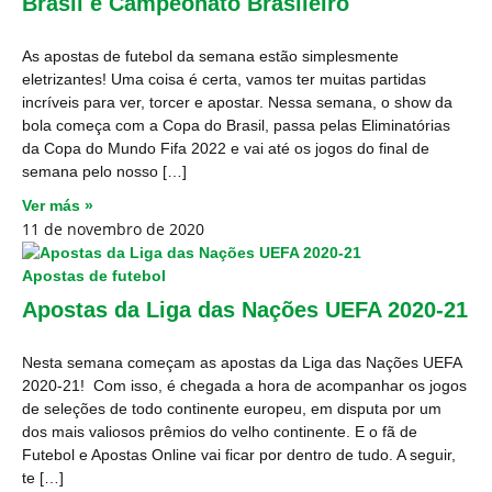
Brasil e Campeonato Brasileiro
As apostas de futebol da semana estão simplesmente
eletrizantes! Uma coisa é certa, vamos ter muitas partidas
incríveis para ver, torcer e apostar. Nessa semana, o show da
bola começa com a Copa do Brasil, passa pelas Eliminatórias
da Copa do Mundo Fifa 2022 e vai até os jogos do final de
semana pelo nosso […]
Ver más »
11 de novembro de 2020
Apostas de futebol
Apostas da Liga das Nações UEFA 2020-21
Nesta semana começam as apostas da Liga das Nações UEFA
2020-21! Com isso, é chegada a hora de acompanhar os jogos
de seleções de todo continente europeu, em disputa por um
dos mais valiosos prêmios do velho continente. E o fã de
Futebol e Apostas Online vai ficar por dentro de tudo. A seguir,
te […]