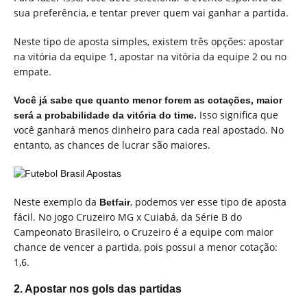
sua preferência, e tentar prever quem vai ganhar a partida.
Neste tipo de aposta simples, existem três opções: apostar
na vitória da equipe 1, apostar na vitória da equipe 2 ou no
empate.
Você já sabe que quanto menor forem as cotações, maior
Isso significa que
será a probabilidade da vitória do time.
você ganhará menos dinheiro para cada real apostado. No
entanto, as chances de lucrar são maiores.
Neste exemplo da
, podemos ver esse tipo de aposta
Betfair
fácil. No jogo Cruzeiro MG x Cuiabá, da Série B do
Campeonato Brasileiro, o Cruzeiro é a equipe com maior
chance de vencer a partida, pois possui a menor cotação:
1,6.
2. Apostar nos gols das partidas