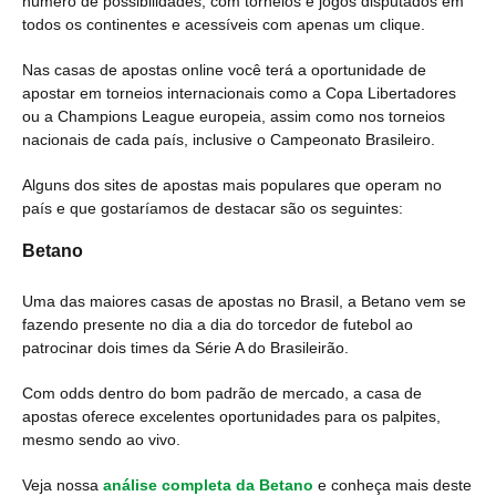
número de possibilidades, com torneios e jogos disputados em
todos os continentes e acessíveis com apenas um clique.
Nas casas de apostas online você terá a oportunidade de
apostar em torneios internacionais como a Copa Libertadores
ou a Champions League europeia, assim como nos torneios
nacionais de cada país, inclusive o Campeonato Brasileiro.
Alguns dos sites de apostas mais populares que operam no
país e que gostaríamos de destacar são os seguintes:
Betano
Uma das maiores casas de apostas no Brasil, a Betano vem se
fazendo presente no dia a dia do torcedor de futebol ao
patrocinar dois times da Série A do Brasileirão.
Com odds dentro do bom padrão de mercado, a casa de
apostas oferece excelentes oportunidades para os palpites,
mesmo sendo ao vivo.
Veja nossa
análise completa da Betano
e conheça mais deste