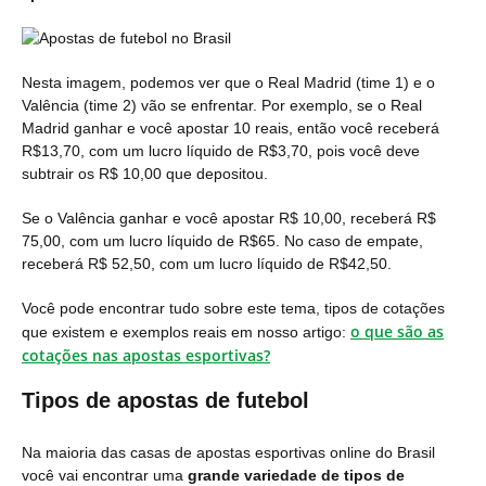
Nesta imagem, podemos ver que o Real Madrid (time 1) e o
Valência (time 2) vão se enfrentar. Por exemplo, se o Real
Madrid ganhar e você apostar 10 reais, então você receberá
R$13,70, com um lucro líquido de R$3,70, pois você deve
subtrair os R$ 10,00 que depositou.
Se o Valência ganhar e você apostar R$ 10,00, receberá R$
75,00, com um lucro líquido de R$65. No caso de empate,
receberá R$ 52,50, com um lucro líquido de R$42,50.
Você pode encontrar tudo sobre este tema, tipos de cotações
o que são as
que existem e exemplos reais em nosso artigo:
cotações nas apostas esportivas?
Tipos de apostas de futebol
Na maioria das casas de apostas esportivas online do Brasil
você vai encontrar uma
grande variedade de tipos de