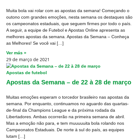
Muita bola vai rolar com as apostas da semana! Começando o
outono com grandes emoções, nesta semana os destaques são
os campeonatos estaduais, que seguem firmes por todo o país.
A seguir, a equipe de Futebol e Apostas Online apresenta as
melhores apostas da semana. Apostas da Semana – Conheça
as Melhores! Se você vai […]
Ver más »
29 de março de 2021
Apostas de futebol
Apostas da Semana – de 22 à 28 de março
Muitas emoções esperam o torcedor brasileiro nas apostas da
semana. Por enquanto, continuamos no aguardo das quartas-
de-final da Champions League e da próxima rodada da
Libertadores. Ambas ocorrerão na primeira semana de abril.
Mas a emoção não para, e tem muuuuuita bola rolando nos
Campeonatos Estaduais. De norte à sul do país, as equipes
lutam […]