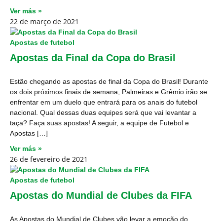
Ver más »
22 de março de 2021
Apostas de futebol
Apostas da Final da Copa do Brasil
Estão chegando as apostas de final da Copa do Brasil! Durante
os dois próximos finais de semana, Palmeiras e Grêmio irão se
enfrentar em um duelo que entrará para os anais do futebol
nacional. Qual dessas duas equipes será que vai levantar a
taça? Faça suas apostas! A seguir, a equipe de Futebol e
Apostas […]
Ver más »
26 de fevereiro de 2021
Apostas de futebol
Apostas do Mundial de Clubes da FIFA
As Apostas do Mundial de Clubes vão levar a emoção do