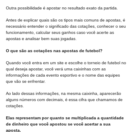
Outra possibilidade é apostar no resultado exato da partida.
Antes de explicar quais são os tipos mais comuns de apostas, é
necessário entender o significado das cotações, conhecer o seu
funcionamento, calcular seus ganhos caso você acerte as
apostas e analisar bem suas jogadas.
O que são as cotações nas apostas de futebol?
Quando você entra em um site e escolhe o torneio de futebol no
qual deseja apostar, você verá uma caixinhas com as
informações de cada evento esportivo e o nome das equipes
que vão se enfrentar.
Ao lado dessas informações, na mesma caixinha, aparecerão
alguns números com decimais, é essa cifra que chamamos de
cotações.
Elas representam por quanto se multiplicada a quantidade
de dinheiro que você apostou se você acertar a sua
aposta.