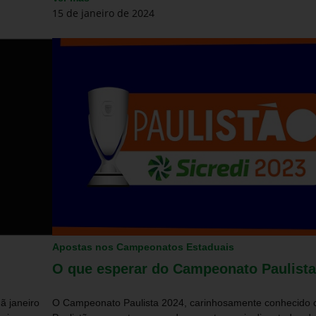
15 de janeiro de 2024
Apostas nos Campeonatos Estaduais
O que esperar do Campeonato Paulista
ã janeiro
O Campeonato Paulista 2024, carinhosamente conhecido