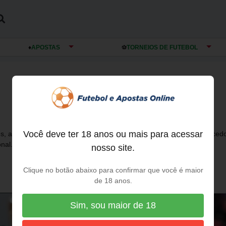
♦️
APOSTAS
️⚽️
TORNEIOS DE FUTEBOL
Você deve ter 18 anos ou mais para acessar
s, apostas e cassinos online há anos. Além disso, é um grande torced
onal.
nosso site.
Clique no botão abaixo para confirmar que você é maior
de 18 anos.
Sim, sou maior de 18