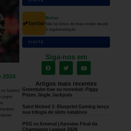
VISITE
Betfair
Não há bônus de boas-vindas devido
à regulamentação.
VISITE
Siga-nos em
o 2024
Artigos mais recentes
Greentube trae su novedad: Piggy
 no futebol
Prizes Jingle Jackpots
m jogos
os
Saint Nicked 3: Blueprint Gaming lança
 equipes.
sua trilogia de slots natalinos
ropeias
PSG vs Arsenal | Apostas Final da
Champions League 2026