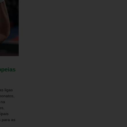
opeias
s ligas
eonatos,
 na
es,
ipais
 para as