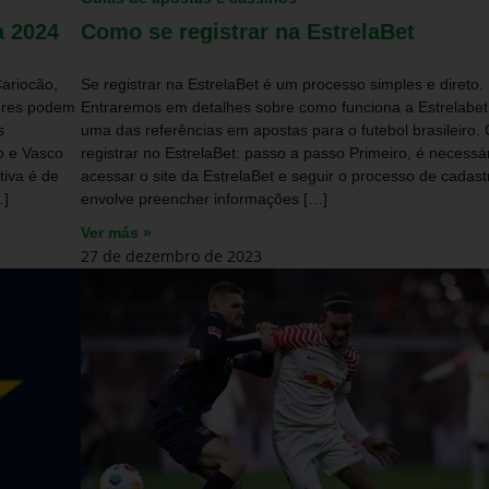
a 2024
Como se registrar na EstrelaBet
ariocão,
Se registrar na EstrelaBet é um processo simples e direto.
ores podem
Entraremos em detalhes sobre como funciona a Estrelabet
s
uma das referências em apostas para o futebol brasileiro
o e Vasco
registrar no EstrelaBet: passo a passo Primeiro, é necessá
tiva é de
acessar o site da EstrelaBet e seguir o processo de cadast
…]
envolve preencher informações […]
Ver más »
27 de dezembro de 2023