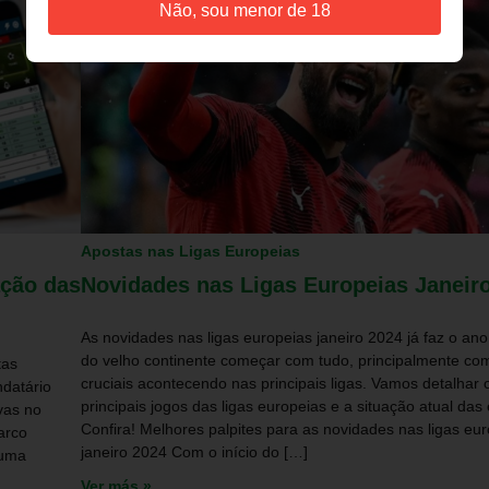
Não, sou menor de 18
Apostas nas Ligas Europeias
ação das
Novidades nas Ligas Europeias Janeir
As novidades nas ligas europeias janeiro 2024 já faz o ano
do velho continente começar com tudo, principalmente co
tas
cruciais acontecendo nas principais ligas. Vamos detalhar 
datário
principais jogos das ligas europeias e a situação atual das
vas no
Confira! Melhores palpites para as novidades nas ligas eu
arco
janeiro 2024 Com o início do […]
 uma
Ver más »