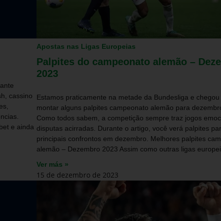
Apostas nas Ligas Europeias
Palpites do campeonato alemão – Dez
2023
nante
sh, cassino
Estamos praticamente na metade da Bundesliga e chegou 
es,
montar alguns palpites campeonato alemão para dezembr
ncias.
Como todos sabem, a competição sempre traz jogos emoc
bet e ainda
disputas acirradas. Durante o artigo, você verá palpites pa
principais confrontos em dezembro. Melhores palpites ca
alemão – Dezembro 2023 Assim como outras ligas europei
Ver más »
15 de dezembro de 2023