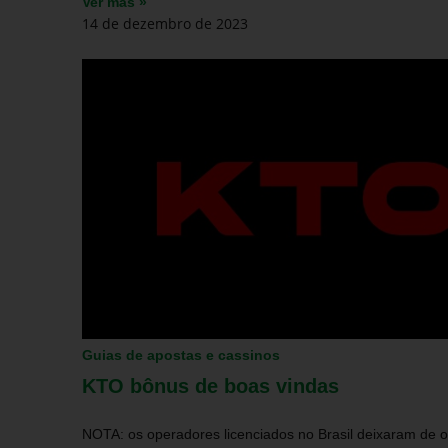
Ver más »
14 de dezembro de 2023
Guias de apostas e cassinos
KTO bônus de boas vindas
NOTA: os operadores licenciados no Brasil deixaram de o